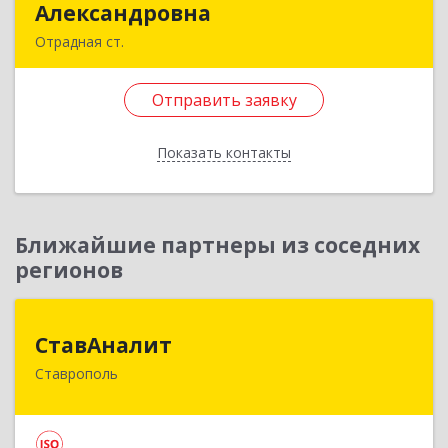
Александровна
Александровна
Отрадная ст.
352290, Краснодарский край, Отрадненский р-
н, Отрадная ст-ца, Курортная ул, дом № 39Б
Отправить заявку
Подробнее
Показать контакты
Отправить заявку
Назад
Ближайшие партнеры из соседних
регионов
СтавАналит
СтавАналит
Ставрополь
355045, Ставропольский край, Ставрополь г,
Пирогова ул, дом № 66