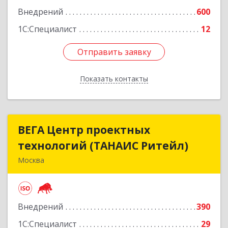
Внедрений
600
1С:Специалист
12
Отправить заявку
Отправить заявку
Показать контакты
Назад
ВЕГА Центр проектных
ВЕГА Центр проектных
технологий (ТАНАИС Ритейл)
технологий (ТАНАИС Ритейл)
Москва
105120, Москва г, Сыромятническая Ниж. ул,
дом № 11, корпус Б,эт.5,пом.1,ком.22
Внедрений
390
Подробнее
1С:Специалист
29