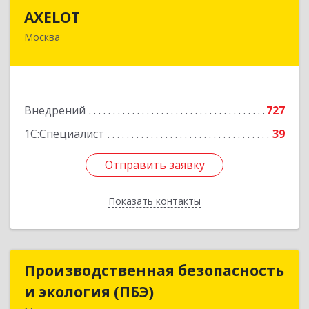
AXELOT
AXELOT
Москва
129226, Москва г, Докукина ул, дом № 16,
строение 3, пом.I, ком.28
Подробнее
Внедрений
727
1С:Специалист
39
Отправить заявку
Отправить заявку
Показать контакты
Назад
Производственная безопасность
Производственная безопасность
и экология (ПБЭ)
и экология (ПБЭ)