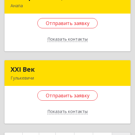
Анапа
353440, Краснодарский край, Анапский р-н,
Анапа г, Гребенская ул, дом № 92, пом.107
Отправить заявку
Подробнее
Показать контакты
Отправить заявку
Назад
XXI Век
XXI Век
Гулькевичи
352180, Краснодарский край, Отрадо-
Кубанское с, Северная ул, дом № 11
Отправить заявку
Подробнее
Показать контакты
Отправить заявку