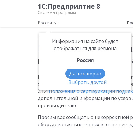
1С:Предприятие 8
Система программ
Россия
Пр
Главная
Стандартные библиотеки
1С:Библиот
Информация на сайте будет
Модели оборудовани
отображаться для региона
производителями др
Россия
Да, все верно
Работоспособность прикладных решен
Выбрать другой
сертифицированными драйверами, гара
2.1.4
Положения о сертификации подкл
дополнительной информации по услови
производителю.
Просим вас сообщать о некорректной р
оборудования, внесенных в этот список,