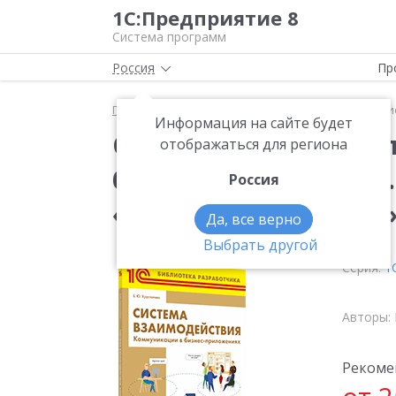
1С:Предприятие 8
Система программ
Россия
Пр
Главная
Методические материалы
Книги
Си
Информация на сайте будет
Система взаимодейс
отображаться для региона
бизнес-приложениях.
Россия
«1С:Предприятие 8.3
Да, все верно
Выбрать другой
Серия:
1
Авторы:
Рекоме