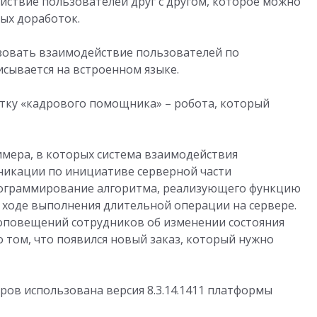
ствие пользователей друг с другом, которое можно
ных доработок.
зовать взаимодействие пользователей по
сывается на встроенном языке.
тку «кадрового помощника» – робота, который
имера, в которых система взаимодействия
никации по инициативе серверной части
рограммирование алгоритма, реализующего функцию
ходе выполнения длительной операции на сервере.
повещений сотрудников об изменении состояния
 том, что появился новый заказ, который нужно
ов использована версия 8.3.14.1411 платформы