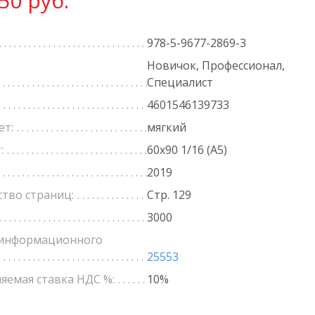
50 руб.
978-5-9677-2869-3
Новичок, Профессионал,
Специалист
4601546139733
ет:
мягкий
:
60х90 1/16 (А5)
2019
ство страниц:
Стр. 129
3000
информационного
25553
яемая ставка НДС %:
10%