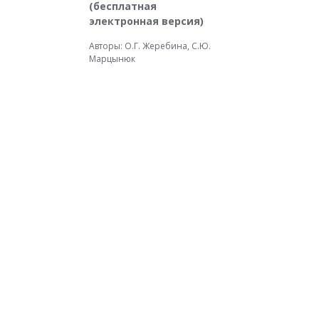
(бесплатная
электронная версия)
Авторы: О.Г. Жеребина, С.Ю.
Марцынюк