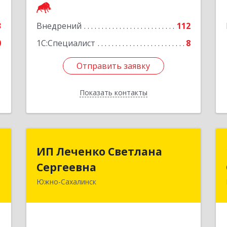
Подробнее
е
3
Внедрений
112
0
1С:Специалист
8
Отправить заявку
Отправить заявку
Показать контакты
Назад
х
ИП Леченко Светлана
ИП Леченко Светлана
й
Сергеевна
Сергеевна
Южно-Сахалинск
-
693020, Сахалинская обл, Южно-
А
Сахалинск г, Комсомольская ул, дом
№ 263, оф.34
е