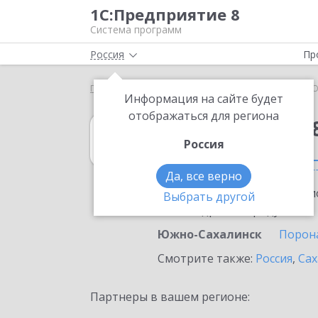
1С:Предприятие 8
Система программ
Россия
Пр
Главная
1С:Упрощенка 8
Выбор партнёра
Ю
Информация на сайте будет
отображаться для региона
1С:Упрощенка 
Россия
в Южно-Сахали
Да, все верно
Ознакомьтесь с информацио
Выбрать другой
или внедрение продукта.
Южно-Сахалинск
Порон
Смотрите также:
Россия
,
Сах
Партнеры в вашем регионе: