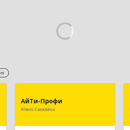
ия
е
АйТи-Профи
и
АйТи-Профи
693023, Сахалинская обл, город
Южно-Сахалинск
Южно-Сахалинск г.о., Южно-
-
Сахалинск г, Емельянова А.О. ул, дом
,
№ 4
6