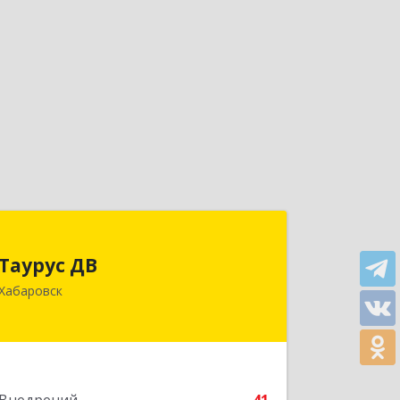
Таурус ДВ
Таурус ДВ
680007, Хабаровский край, Хабаровск
Хабаровск
г, Волочаевская ул, дом № 8, оф.10
Подробнее