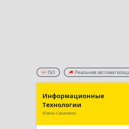
ISO
Реальная автоматизац
Информационны
Информационные
Технологи
Технологии
Южно-Сахалинск
693006, Сахалинская обл, Южно
Сахалинск г, Ленина ул, дом № 321/1
этаж 