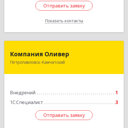
Отправить заявку
Отправить заявку
Показать контакты
Назад
Компания Оливер
Компания Оливер
Петропавловск-Камчатский
683002, Камчатский край, Петропавловск-
Камчатский г, Ларина ул, дом № 25, кв.30
Подробнее
Внедрений
1
1С:Специалист
3
Отправить заявку
Отправить заявку