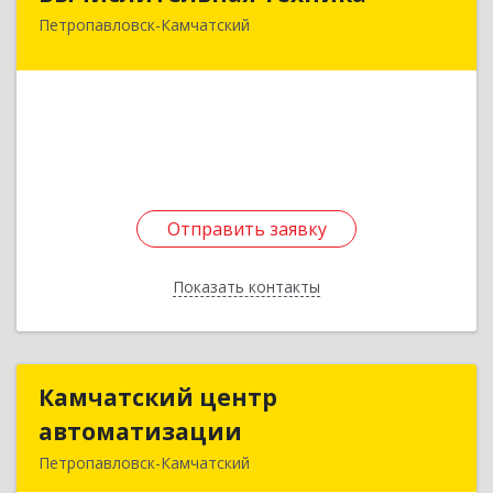
Петропавловск-Камчатский
683032, Камчатский край, Петропавловск-
Камчатский г, Пограничная ул, дом № 21, оф.48
Подробнее
Отправить заявку
Отправить заявку
Показать контакты
Назад
Камчатский центр
Камчатский центр
автоматизации
автоматизации
Петропавловск-Камчатский
683024, Камчатский край, Петропавловск-