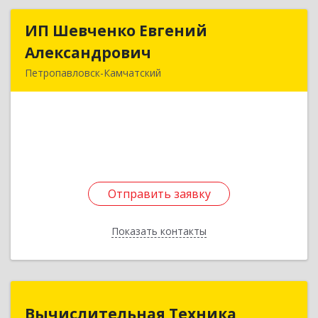
ИП Шевченко Евгений
ИП Шевченко Евгений
Александрович
Александрович
Петропавловск-Камчатский
683010, Камчатский край, Петропавловск-
Камчатский г, Капитана Драбкина ул, дом № 14,
кв.3
Подробнее
Отправить заявку
Отправить заявку
Показать контакты
Назад
Вычислительная Техника
Вычислительная Техника