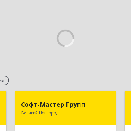
ия
"
Софт-Мастер Групп
Софт-Мастер Групп
Великий Новгород
й
173000, Новгородская обл, Великий
-
Новгород г, Александра Корсунова
7
пр-кт, дом № 14А