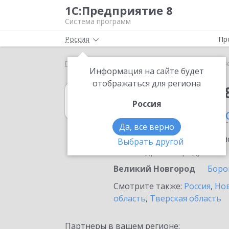
1С:Предприятие 8
Система программ
Россия
Пр
Главная
1С:Упрощенка 8
Выбор партнёра
В
Информация на сайте будет
отображаться для региона
1С:Упрощенка 
Россия
в Великом Новг
Да, все верно
Ознакомьтесь с информацио
Выбрать другой
или внедрение продукта.
Великий Новгород
Боро
Смотрите также:
Россия
,
Нов
область
,
Тверская область
Партнеры в вашем регионе: