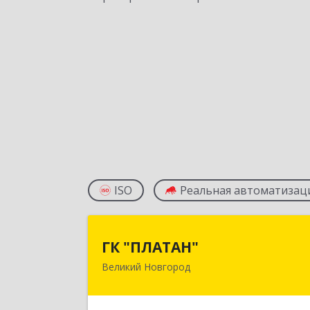
ISO
Реальная автоматизац
ГК "ПЛАТАН
ГК "ПЛАТАН"
Великий Новгород
173003, Новгородская обл, Велики
Новгород г, Большая Санкт
Петербургская ул, дом № 80, оф.1