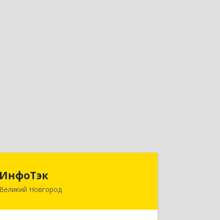
ИнфоТэк
ИнфоТэк
Великий Новгород
173003, Новгородская обл, Великий
Новгород г, Великая ул, дом № 22