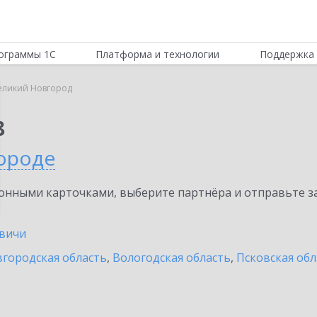
ограммы 1С
Платформа и технологии
Поддержка 
еликий Новгород
8
ороде
нными карточками, выберите партнёра и отправьте за
вичи
городская область
,
Вологодская область
,
Псковская обл