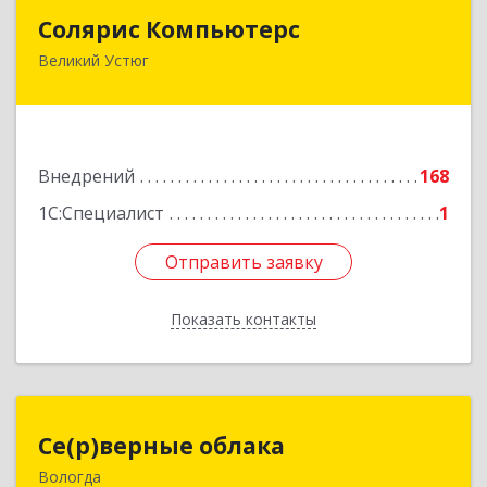
Солярис Компьютерс
Солярис Компьютерс
Великий Устюг
162390, Вологодская обл, Великий Устюг г,
Виноградова ул, дом № 87
Подробнее
Внедрений
168
1С:Специалист
1
Отправить заявку
Отправить заявку
Показать контакты
Назад
Се(р)верные облака
Се(р)верные облака
Вологда
160000, Вологодская обл, Вологда г,