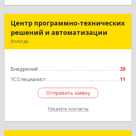
Центр программно-технических
Центр программно-технических
решений и автоматизации
решений и автоматизации
Вологда
160004, Вологодская обл, Вологда г,
Октябрьская ул, дом № 51, оф.310
Внедрений
20
Подробнее
1С:Специалист
11
Отправить заявку
Отправить заявку
Показать контакты
Назад