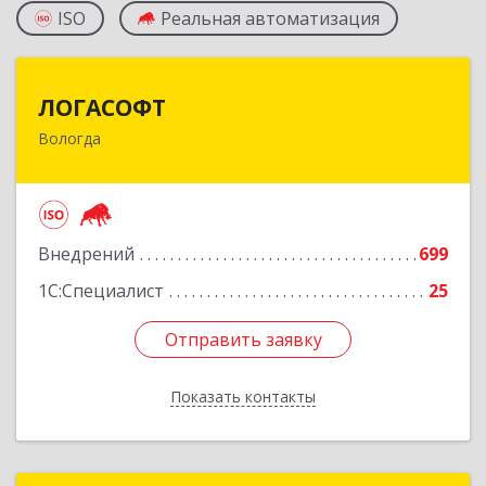
ISO
Реальная автоматизация
ЛОГАСОФТ
ЛОГАСОФТ
Вологда
160002, Вологодская обл, Вологда г, Гагарина
ул, дом № 26, пом.2, оф.103
Подробнее
Внедрений
699
1С:Специалист
25
Отправить заявку
Отправить заявку
Показать контакты
Назад