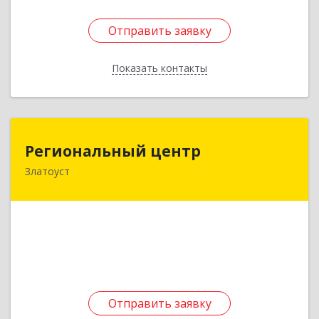
Отправить заявку
Отправить заявку
Показать контакты
Назад
Региональный центр
Региональный центр
Златоуст
456227, Челябинская обл, Златоуст г, Мира пр-
кт, дом № 21
Подробнее
Отправить заявку
Отправить заявку