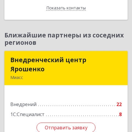
Отправить заявку
Показать контакты
Назад
Ближайшие партнеры из соседних
регионов
Внедренческий центр
Внедренческий центр
Ярошенко
Ярошенко
Миасс
456300, Челябинская обл, Миасс г, Романенко
ул, дом № 97
Внедрений
22
Подробнее
1С:Специалист
8
Отправить заявку
Отправить заявку