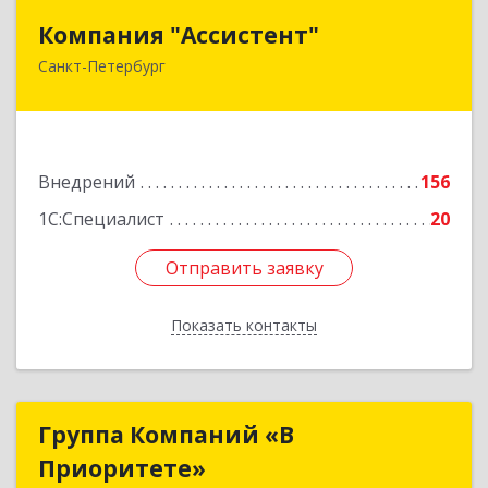
Компания "Ассистент"
Компания "Ассистент"
Санкт-Петербург
195112, Санкт-Петербург г, Малоохтинский пр-
кт, дом № 8, литер А, пом.7-Н
Подробнее
Внедрений
156
1С:Специалист
20
Отправить заявку
Отправить заявку
Показать контакты
Назад
Группа Компаний «В
Группа Компаний «В
Приоритете»
Приоритете»