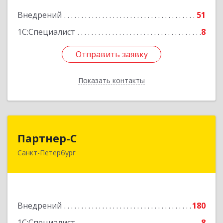
Подробнее
Внедрений
51
1С:Специалист
8
Отправить заявку
Отправить заявку
Показать контакты
Назад
Партнер-С
Партнер-С
Санкт-Петербург
197101, Санкт-Петербург г, Рентгена ул, дом №
1, литера А, пом.1-Н, офис 114
Подробнее
Внедрений
180
1С:Специалист
8