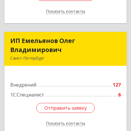
Показать контакты
Назад
ИП Емельянов Олег
ИП Емельянов Олег
Владимирович
Владимирович
Санкт-Петербург
197372, Санкт-Петербург г, Авиаконструкторов
пр-кт, дом № 3, корпус 2, кв.283
Внедрений
127
Подробнее
1С:Специалист
6
Отправить заявку
Отправить заявку
Показать контакты
Назад