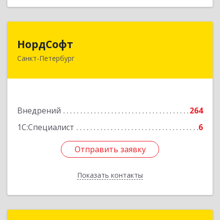
НордСофт
НордСофт
Санкт-Петербург
193168, Санкт-Петербург г, Искровский пр-кт,
дом № 20, оф.29
Подробнее
Внедрений
264
1С:Специалист
6
Отправить заявку
Отправить заявку
Показать контакты
Назад