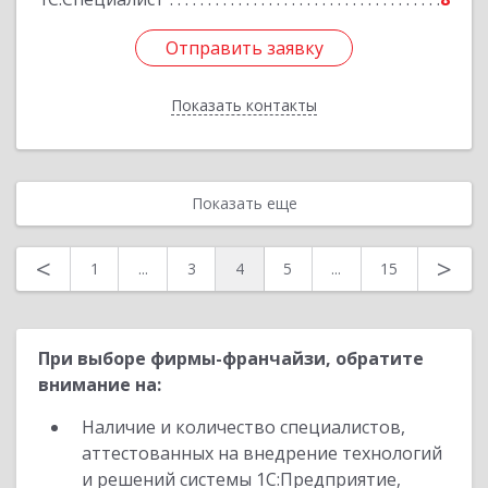
Отправить заявку
Отправить заявку
Показать контакты
Назад
Показать еще
<
>
1
...
3
4
5
...
15
При выборе фирмы-франчайзи, обратите
внимание на:
Наличие и количество специалистов,
аттестованных на внедрение технологий
и решений системы 1С:Предприятие,