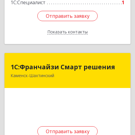
1С:Специалист
1
Отправить заявку
Отправить заявку
Показать контакты
Назад
1С:Франчайзи Смарт решения
1С:Франчайзи Смарт решения
Каменск-Шахтинский
347800, Ростовская обл, Каменск-Шахтинский г,
Ворошилова ул, дом № 152
Подробнее
Отправить заявку
Отправить заявку