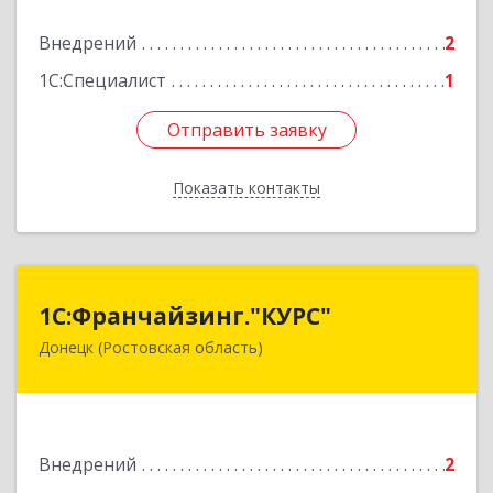
Внедрений
2
Подробнее
1С:Специалист
1
Отправить заявку
Отправить заявку
Показать контакты
Назад
1С:Франчайзинг."КУРС"
1С:Франчайзинг."КУРС"
Донецк (Ростовская область)
346330, Ростовская обл, Донецк г, Благодатный
пер, дом № 16
Подробнее
Внедрений
2