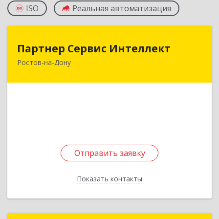
ISO
Реальная автоматизация
Партнер Сервис Интеллект
Партнер Сервис Интеллект
Ростов-на-Дону
344038, Ростовская обл, Ростов-на-Дону г,
Михаила Нагибина пр-кт, дом № 14а, оф.447
Подробнее
Отправить заявку
Отправить заявку
Показать контакты
Назад