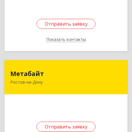
Подробнее
Отправить заявку
Отправить заявку
Показать контакты
Назад
Метабайт
Метабайт
Ростов-на-Дону
344002, Ростовская обл, Ростов-на-Дону г,
Большая Садовая ул, дом № 58/30
Подробнее
Отправить заявку
Отправить заявку