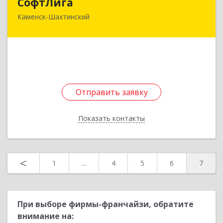
СофтЛига
Каменск-Шахтинский
347800, Ростовская обл, Каменск-Шахтинский г,
Желябова ул, дом № 33А
Подробнее
Отправить заявку
Отправить заявку
Показать контакты
Назад
<
1
...
4
5
6
7
При выборе фирмы-франчайзи, обратите
внимание на: