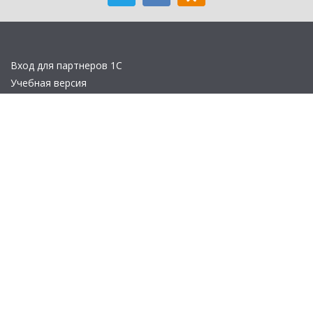
Вход для партнеров 1С
Учебная версия
Стать партнером
Политика конфиденциальности
Замечания по сайту
Другие сайты
Телефон:
+7 (495) 737-92-57
Email:
site_v8@1c.ru
Отдел продаж:
г. Москва
,
улица Селезнёвская, дом 21
© 2026 АО «Группа 1С» (правопреемник «1С»). Все права на сайт