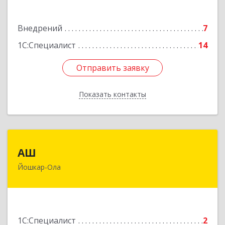
Подробнее
Внедрений
7
1С:Специалист
14
Отправить заявку
Отправить заявку
Показать контакты
Назад
АШ
АШ
Йошкар-Ола
424020, Марий Эл Респ, Йошкар-Ола г,
Красноармейская ул, дом № 97А
Подробнее
1С:Специалист
2