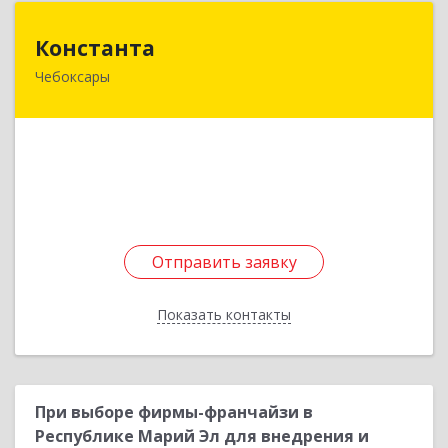
Константа
Константа
Чебоксары
428032, Чувашская Республика - Чувашия,
Чебоксары г, Композиторов Воробьевых ул,
дом № 16
Подробнее
Отправить заявку
Отправить заявку
Показать контакты
Назад
При выборе фирмы-франчайзи в
Республике Марий Эл для внедрения и