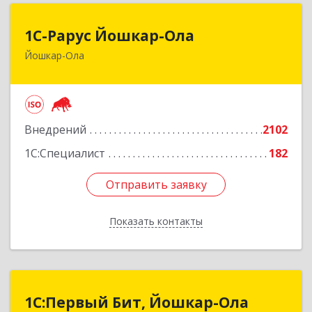
1С-Рарус Йошкар-Ола
1С-Рарус Йошкар-Ола
Йошкар-Ола
424004, Марий Эл Респ, Йошкар-Ола г, Волкова
ул, дом № 68
Подробнее
Внедрений
2102
1С:Специалист
182
Отправить заявку
Отправить заявку
Показать контакты
Назад
1С:Первый Бит, Йошкар-Ола
1С:Первый Бит, Йошкар-Ола