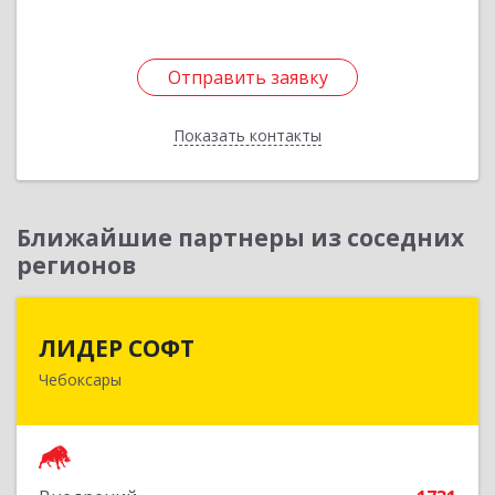
Отправить заявку
Отправить заявку
Показать контакты
Назад
Ближайшие партнеры из соседних
регионов
ЛИДЕР СОФТ
ЛИДЕР СОФТ
Чебоксары
428018, Чувашская Республика - Чувашия,
Чебоксары г, Московский пр-кт, дом № 17,
строение 1
Подробнее