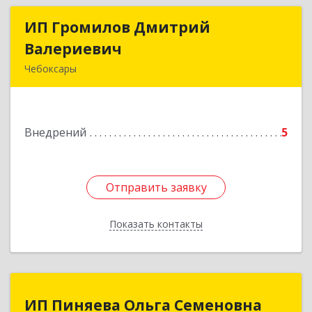
ИП Громилов Дмитрий
ИП Громилов Дмитрий
Валериевич
Валериевич
Чебоксары
428000, Чувашская Республика - Чувашия,
Чебоксары г, Мира пр-кт, дом № 3В
Внедрений
5
Подробнее
Отправить заявку
Отправить заявку
Показать контакты
Назад
ИП Пиняева Ольга Семеновна
ИП Пиняева Ольга Семеновна