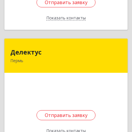
Отправить заявку
Отправить заявку
Показать контакты
Назад
Делектус
Делектус
Пермь
614015, Пермский край, Пермь г, Советская ул,
дом № 39, кв.67
Подробнее
Отправить заявку
Отправить заявку
Показать контакты
Назад