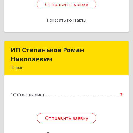
Отправить заявку
Отправить заявку
Показать контакты
Назад
ИП Степаньков Роман
ИП Степаньков Роман
Николаевич
Николаевич
Пермь
614101, Пермский край, Пермь г,
Кировоградская ул, дом № 66, кв.59
1С:Специалист
2
Подробнее
Отправить заявку
Отправить заявку