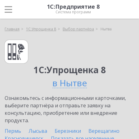
1С:Предприятие 8
Система программ
Главная
1С:Упрощенка 8
Выбор партнёра
Нытва
1С:Упрощенка 8
в Нытве
Ознакомьтесь с информационными карточками,
выберите партнёра и отправьте заявку на
консультацию, приобретение или внедрение
продукта.
Пермь
Лысьва
Березники
Верещагино
Красновишерск
Показать все населенные