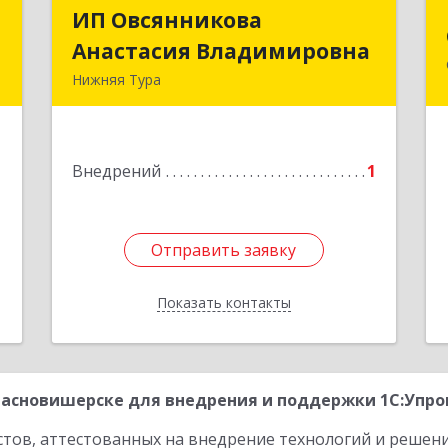
м
ИП Овсянникова
ИП Овсянникова
Анастасия Владимировна
Анастасия Владимировна
.
Нижняя Тура
,
624222, Свердловская обл, Нижняя
4
Тура г, Машиностроителей ул, дом №
7, кв.30
е
Внедрений
1
Подробнее
Отправить заявку
Отправить заявку
Показать контакты
Назад
асновишерске для внедрения и поддержки 1С:Упрощ
стов, аттестованных на внедрение технологий и решен