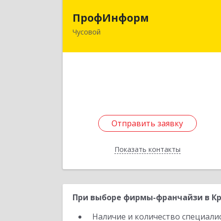
ПрофИнфор
ПрофИнформ
Чусовой
618204, Пермский край, г.о
Чусовской, Чусовой г
Коммунистическая ул, дом № 8, оф.2
Подробне
Отправить заявку
Отправить заявку
Показать контакты
Назад
При выборе фирмы-франчайзи в Кр
Наличие и количество специали