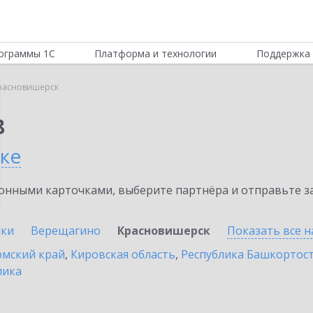
ограммы 1С
Платформа и технологии
Поддержка 
расновишерск
8
ке
нными карточками, выберите партнёра и отправьте за
ики
Верещагино
Красновишерск
Показать все 
мский край
,
Кировская область
,
Республика Башкортос
лика