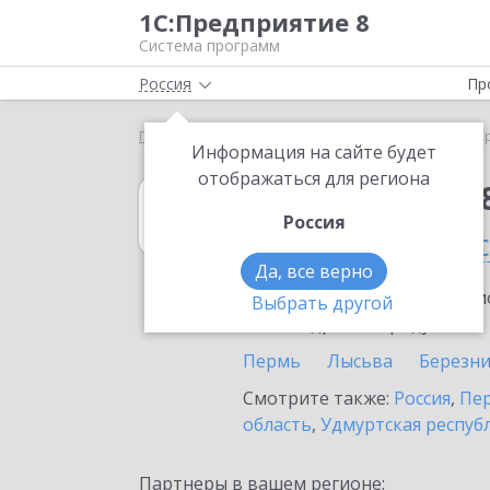
1С:Предприятие 8
Система программ
Россия
Пр
Главная
1С:Упрощенка 8
Выбор партнёра
К
Информация на сайте будет
отображаться для региона
1С:Упрощенка 
Россия
в Красновишерс
Да, все верно
Ознакомьтесь с информацио
Выбрать другой
или внедрение продукта.
Пермь
Лысьва
Березн
Смотрите также:
Россия
,
Пер
область
,
Удмуртская респуб
Партнеры в вашем регионе: