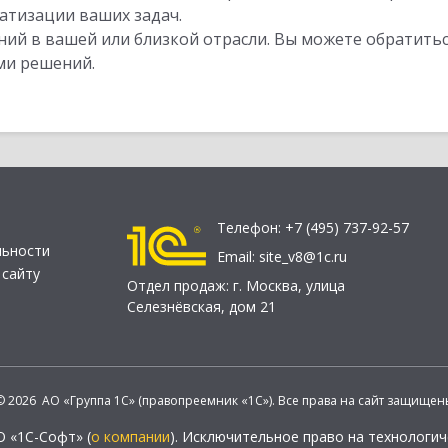
атизации ваших задач.
ий в вашей или близкой отрасли. Вы можете обратитьс
ми решений.
Телефон:
+7 (495) 737-92-57
льности
Email:
site_v8@1c.ru
 сайту
Отдел продаж:
г. Москва
,
улица
Селезнёвская, дом 21
© 2026 АО «Группа 1С» (правопреемник «1С»). Все права на сайт защищен
О «1С-Софт» (
о компании
). Исключительное право на технологи