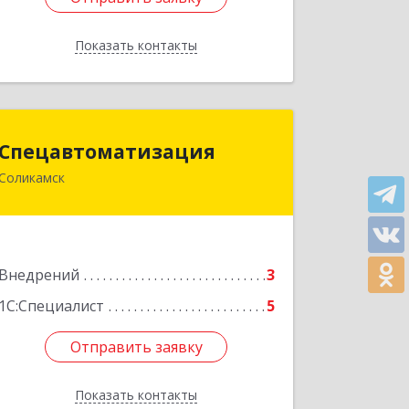
Показать контакты
Назад
Спецавтоматизация
Спецавтоматизация
Соликамск
618547, Пермский край, Соликамск г,
Транспортная ул, дом № 4
Подробнее
Внедрений
3
1С:Специалист
5
Отправить заявку
Отправить заявку
Показать контакты
Назад