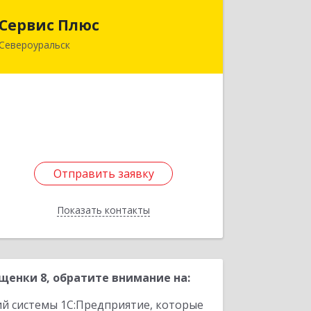
Сервис Плюс
Сервис Плюс
Североуральск
624480, Свердловская обл,
Североуральск г, Ленина ул, дом №
10, кв.оф.1
Подробнее
Отправить заявку
Отправить заявку
Показать контакты
Назад
енки 8, обратите внимание на:
ий системы 1С:Предприятие, которые