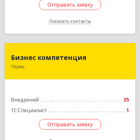
Отправить заявку
Отправить заявку
Показать контакты
Назад
Бизнес компетенция
Бизнес компетенция
Пермь
614113, Пермский край, Пермь г,
Кировоградская ул, дом № 68-1
Подробнее
Внедрений
35
1С:Специалист
1
Отправить заявку
Отправить заявку