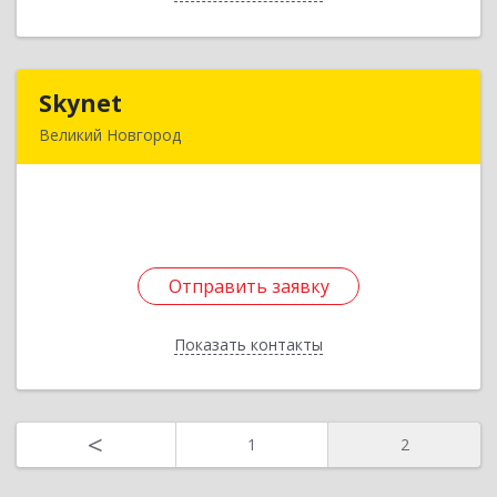
Назад
Skynet
Skynet
Великий Новгород
173024, Новгородская обл, Великий Новгород
г, Александра Корсунова пр-кт, дом № 28А,
оф.317
Подробнее
Отправить заявку
Отправить заявку
Показать контакты
Назад
<
1
2