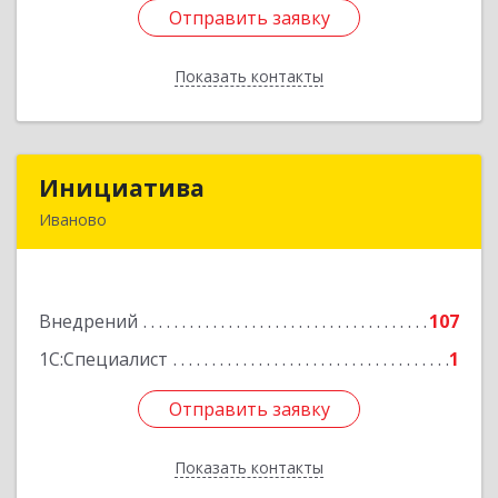
Отправить заявку
Отправить заявку
Показать контакты
Назад
Инициатива
Инициатива
Иваново
153000, Ивановская обл, г.о.Иваново, Иваново
г, Зверева ул, дом № 13
Внедрений
107
Подробнее
1С:Специалист
1
Отправить заявку
Отправить заявку
Показать контакты
Назад