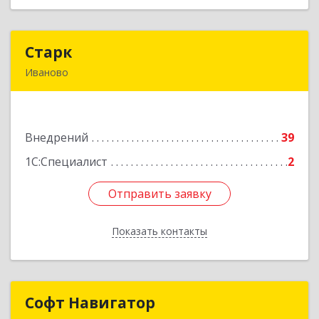
Старк
Старк
Иваново
153000, Ивановская обл, Иваново г, Смирнова
ул, дом № 46, оф.611
Внедрений
39
Подробнее
1С:Специалист
2
Отправить заявку
Отправить заявку
Показать контакты
Назад
Софт Навигатор
Софт Навигатор