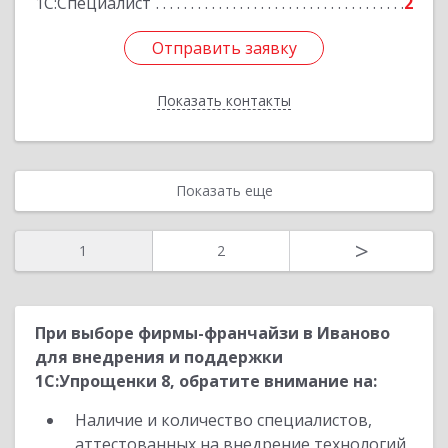
1С:Специалист
2
Отправить заявку
Отправить заявку
Показать контакты
Назад
Показать еще
>
1
2
При выборе фирмы-франчайзи в Иваново
для внедрения и поддержки
1С:Упрощенки 8, обратите внимание на:
Наличие и количество специалистов,
аттестованных на внедрение технологий