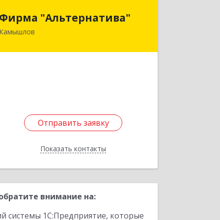
Фирма "Альтернатива"
Фирма "Альтернатива"
Камышлов
624860, Свердловская обл, Камышлов
г, Ленина ул, дом № 30
Подробнее
Отправить заявку
Отправить заявку
Показать контакты
Назад
обратите внимание на:
ий системы 1С:Предприятие, которые