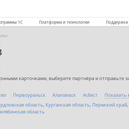
ограммы 1С
Платформа и технологии
Поддержка 
рбит
8
нными карточками, выберите партнёра и отправьте за
гил
Первоуральск
Алапаевск
Асбест
Показать 
рдловская область
,
Курганская область
,
Пермский край
елябинская область