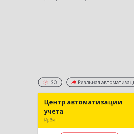
ISO
Реальная автоматизац
Центр автоматизации
Центр автоматизаци
учета
учет
Ирбит
623854, Свердловская обл, Ирбит г
Маршала Жукова ул, дом № 3, кв.2