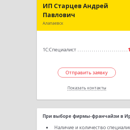
ИП Старцев Андрей
ИП Старцев Андре
Павлович
Павлови
Алапаевск
624601, Свердловская обл, Алапаевс
г, Братьев Смольниковых ул, дом 
38, кв.1
1С:Специалист
Подробне
Отправить заявку
Отправить заявку
Показать контакты
Назад
При выборе фирмы-франчайзи в Ир
Наличие и количество специали