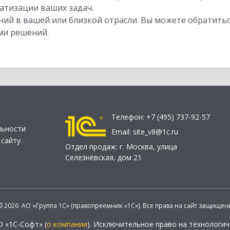
атизации ваших задач.
ий в вашей или близкой отрасли. Вы можете обратитьс
ми решений.
Телефон:
+7 (495) 737-92-57
льности
Email:
site_v8@1c.ru
 сайту
Отдел продаж:
г. Москва
,
улица
Селезнёвская, дом 21
© 2026 АО «Группа 1С» (правопреемник «1С»). Все права на сайт защищен
О «1С-Софт» (
о компании
). Исключительное право на технологи