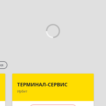
ия
и
ТЕРМИНАЛ-СЕРВИС
ТЕРМИНАЛ-СЕРВИС
а
Ирбит
623850, Свердловская обл, Ирбит г,
Пролетарская ул, дом № 7
,
8