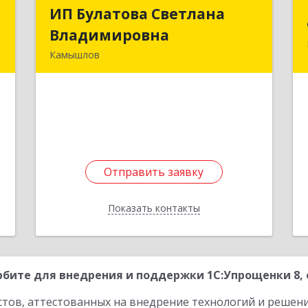
й
ИП Булатова Светлана
ИП Булатова Светлана
ч
Владимировна
Владимировна
Камышлов
к
624852, Свердловская обл,
№
Камышловский р-н, Обуховское с,
6
Рабочая ул, дом № 3А
1
е
Подробнее
Отправить заявку
Отправить заявку
Показать контакты
Назад
бите для внедрения и поддержки 1С:Упрощенки 8, 
стов, аттестованных на внедрение технологий и решен