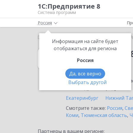
1С:Предприятие 8
Система программ
Россия
Пр
Главная
1С:Упрощенка 8
Выбор партнёра
И
Информация на сайте будет
отображаться для региона
1С:Упрощенка 
Россия
в Ирбите
Да, все верно
Ознакомьтесь с информацио
Выбрать другой
или внедрение продукта.
Екатеринбург
Нижний Та
Смотрите также:
Россия
,
Све
Коми
,
Тюменская область
,
Ч
Партнеры в вашем регионе: