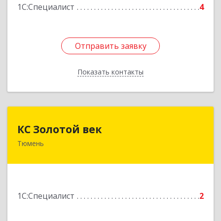
1С:Специалист
4
Подробнее
Отправить заявку
Отправить заявку
Показать контакты
Назад
КС Золотой век
КС Золотой век
Тюмень
625048, Тюменская обл, Тюмень г, Красных
Зорь ул, дом № 31
Подробнее
1С:Специалист
2