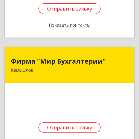
Отправить заявку
Отправить заявку
Показать контакты
Назад
Фирма "Мир Бухгалтерии"
Фирма "Мир Бухгалтерии"
Камышлов
624860, Свердловская обл, Камышлов г,
Советская ул, дом № 7
Подробнее
Отправить заявку
Отправить заявку