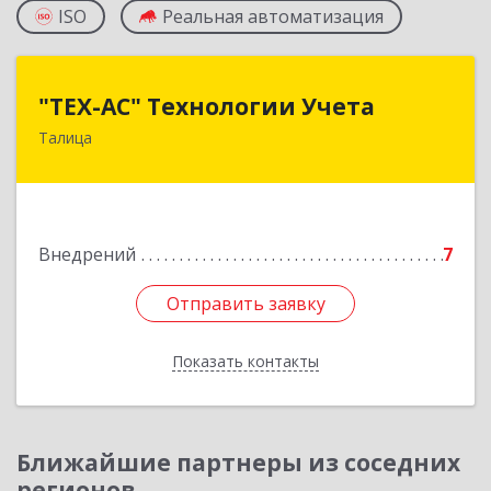
ISO
Реальная автоматизация
"ТЕХ-АС" Технологии Учета
"ТЕХ-АС" Технологии Учета
Талица
623640, Свердловская обл, Талицкий р-н,
Талица г, Ленина ул, дом № 73, пом.9
Подробнее
Внедрений
7
Отправить заявку
Отправить заявку
Показать контакты
Назад
Ближайшие партнеры из соседних
регионов