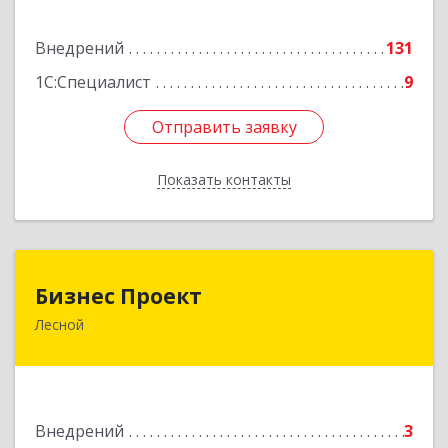
Подробнее
Внедрений
131
1С:Специалист
9
Отправить заявку
Отправить заявку
Показать контакты
Назад
Бизнес Проект
Бизнес Проект
Лесной
624200, Свердловская обл, Лесной г, Сиротина
ул, дом № 11
Подробнее
Внедрений
3