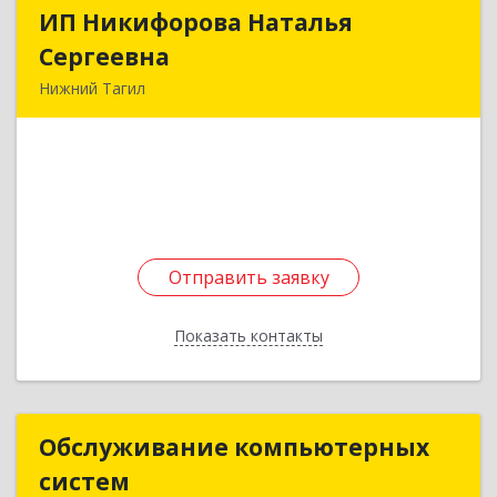
ИП Никифорова Наталья
ИП Никифорова Наталья
Сергеевна
Сергеевна
Нижний Тагил
622034, Свердловская обл, Нижний Тагил г,
Вязовская ул, дом № 7
Подробнее
Отправить заявку
Отправить заявку
Показать контакты
Назад
Обслуживание компьютерных
Обслуживание компьютерных
систем
систем