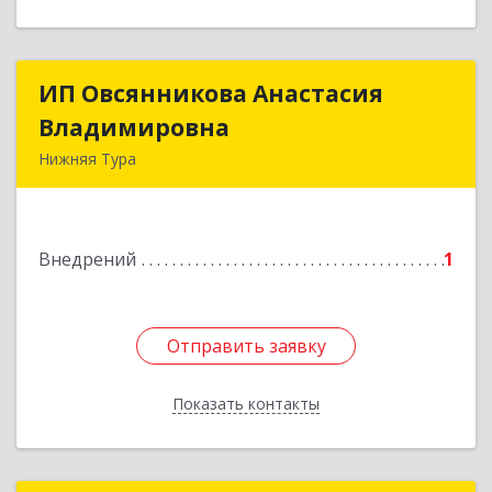
ИП Овсянникова Анастасия
ИП Овсянникова Анастасия
Владимировна
Владимировна
Нижняя Тура
624222, Свердловская обл, Нижняя Тура г,
Машиностроителей ул, дом № 7, кв.30
Внедрений
1
Подробнее
Отправить заявку
Отправить заявку
Показать контакты
Назад