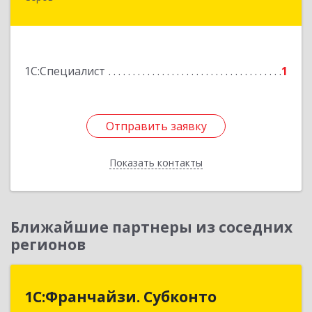
дом № 2
Подробнее
1С:Специалист
1
Отправить заявку
Отправить заявку
Показать контакты
Назад
Ближайшие партнеры из соседних
регионов
1С:Франчайзи. Субконто
1С:Франчайзи. Субконто