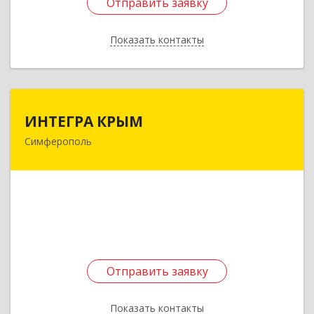
Отправить заявку
Отправить заявку
Показать контакты
Назад
ИНТЕГРА КРЫМ
ИНТЕГРА КРЫМ
Симферополь
295022, Крым Респ, Симферополь г, Полюсная
ул, дом № 35
Подробнее
Отправить заявку
Отправить заявку
Показать контакты
Назад