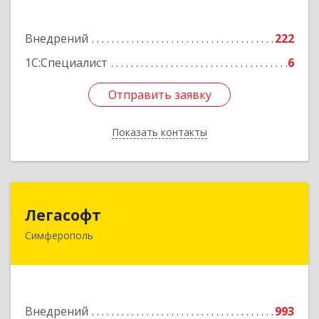
Подробнее
Внедрений
222
1С:Специалист
6
Отправить заявку
Отправить заявку
Показать контакты
Назад
Легасофт
Легасофт
Симферополь
295017, Крым Респ, г.о. город Симферополь,
Симферополь г, Победы пр-кт, Здание № 61А,
оф.36
Подробнее
Внедрений
993