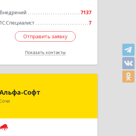
Подробнее
Внедрений
7137
1С:Специалист
7
Отправить заявку
Отправить заявку
Показать контакты
Назад
Альфа-Софт
Альфа-Софт
354000, Краснодарский край, г.о.
Сочи
город-курорт Сочи, Сочи г, Горького
ул, дом № 87, оф.74/75
Подробнее