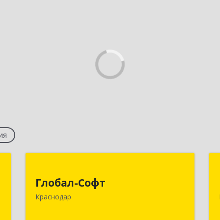
ия
г
Глобал-Софт
Глобал-Софт
,
350018, Краснодарский край,
Краснодар
,
Краснодар г, Сормовская ул, дом № 7
6