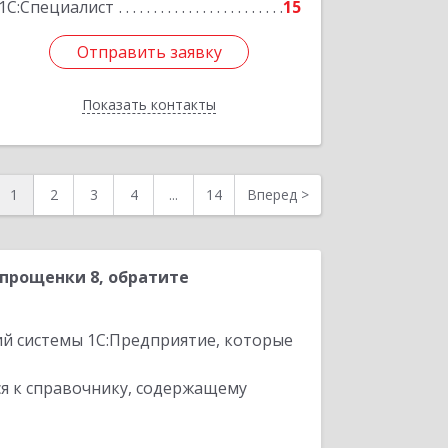
1С:Специалист
15
Отправить заявку
Отправить заявку
Показать контакты
Назад
1
2
3
4
...
14
Вперед
>
прощенки 8, обратите
ий системы 1С:Предприятие, которые
я к справочнику, содержащему