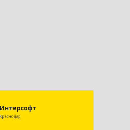
Интерсофт
Интерсофт
350020, Краснодарский край,
Краснодар
Краснодар г, Рашпилевская ул, дом №
179/1, оф.618