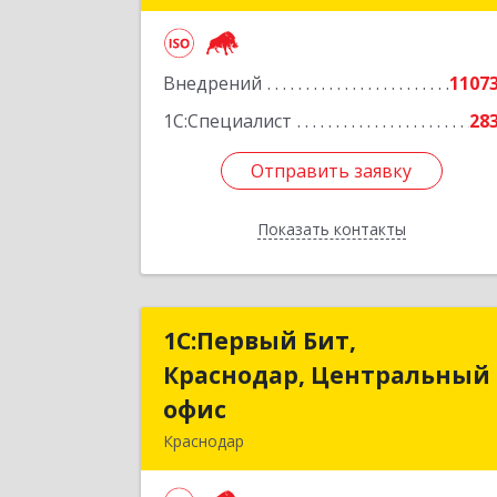
Подробне
Внедрений
1107
1С:Специалист
28
Отправить заявку
Отправить заявку
Показать контакты
Назад
1С:Первый Бит,
1С:Первый Бит
Краснодар, Центральный
Краснодар, Центральны
офис
офи
Краснодар
350051, Краснодарский край
Краснодар г, Монтажников ул, дом 