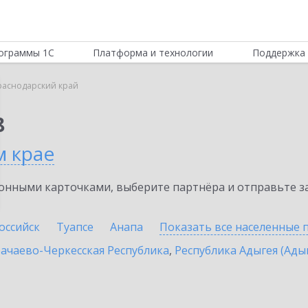
ограммы 1С
Платформа и технологии
Поддержка 
раснодарский край
8
м крае
нными карточками, выберите партнёра и отправьте за
оссийск
Туапсе
Анапа
Показать все населенные
ачаево-Черкесская Республика
,
Республика Адыгея (Ады