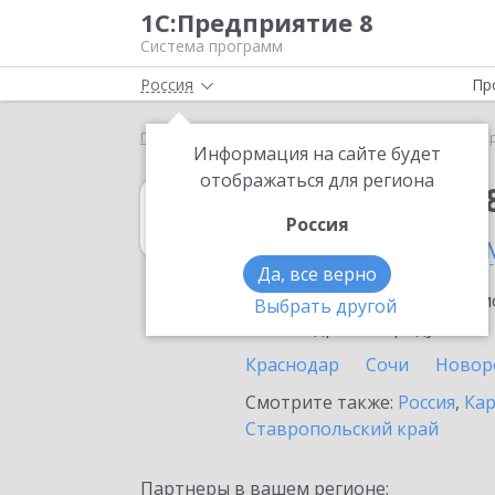
1С:Предприятие 8
Система программ
Россия
Пр
Главная
1С:Упрощенка 8
Выбор партнёра
К
Информация на сайте будет
отображаться для региона
1С:Упрощенка 
Россия
в Краснодарско
Да, все верно
Ознакомьтесь с информацио
Выбрать другой
или внедрение продукта.
Краснодар
Сочи
Новор
Смотрите также:
Россия
,
Кар
Ставропольский край
Партнеры в вашем регионе: