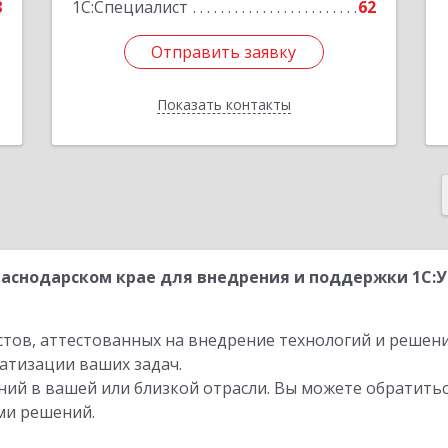
8
1С:Специалист
62
Отправить заявку
Отправить заявку
Показать контакты
Назад
аснодарском крае для внедрения и поддержки 1С:У
стов, аттестованных на внедрение технологий и решен
атизации ваших задач.
ий в вашей или близкой отрасли. Вы можете обратитьс
ми решений.