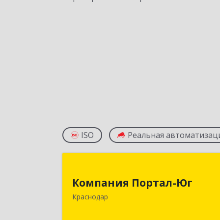
ISO
Реальная автоматизац
Компания Портал-Ю
Компания Портал-Юг
350020, Краснодарский край
Краснодар
Краснодар г, Одесская ул, дом № 48
оф.2,3,