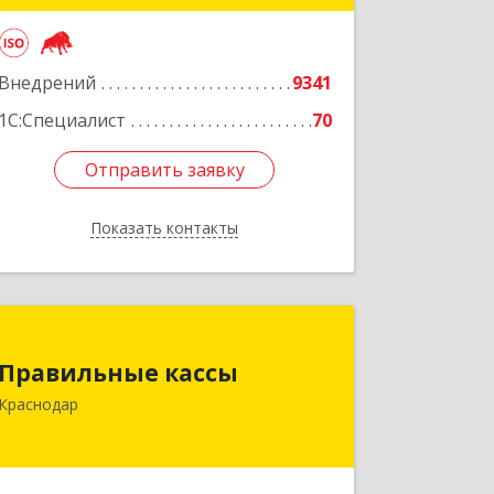
Подробнее
Внедрений
9341
1С:Специалист
70
Отправить заявку
Отправить заявку
Показать контакты
Назад
Правильные кассы
Правильные кассы
350075, Краснодарский край,
Краснодар
Краснодар г, им Стасова ул, дом №
184, оф.16