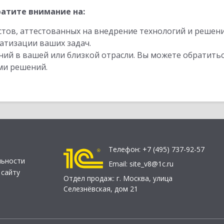
атите внимание на:
стов, аттестованных на внедрение технологий и решен
атизации ваших задач.
ий в вашей или близкой отрасли. Вы можете обратитьс
ми решений.
Телефон:
+7 (495) 737-92-57
льности
Email:
site_v8@1c.ru
 сайту
Отдел продаж:
г. Москва
,
улица
Селезнёвская, дом 21