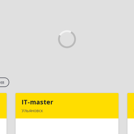
ия
м
IT-master
IT-master
Ульяновск
,
432071, Ульяновская обл, Ульяновск г,
6
Лесная ул, дом № 31, кв.16