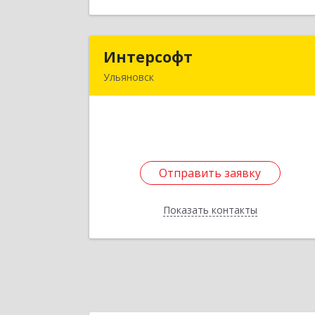
Интерсофт
Интерсоф
Ульяновск
432045, Ульяновская обл, г.о. горо
Ульяновск, Ульяновск г
Промышленная ул, дом № 2А, оф.20
Подробне
Отправить заявку
Отправить заявку
Показать контакты
Назад