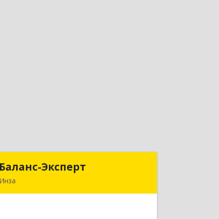
Баланс-Эксперт
Баланс-Эксперт
Инза
433030, Ульяновская обл, Инзенский
р-н, Инза г, Красных Бойцов ул, дом
№ 18, кв.4