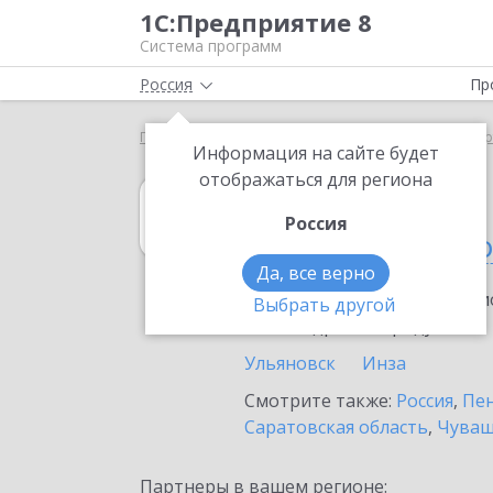
1С:Предприятие 8
Система программ
Россия
Пр
Главная
1С:Управление торговлей 8
Выбор пар
Информация на сайте будет
отображаться для региона
1С:Управление 
Россия
в Ульяновской 
Да, все верно
Ознакомьтесь с информацио
Выбрать другой
или внедрение продукта.
Ульяновск
Инза
Смотрите также:
Россия
,
Пен
Саратовская область
,
Чуваш
Партнеры в вашем регионе: