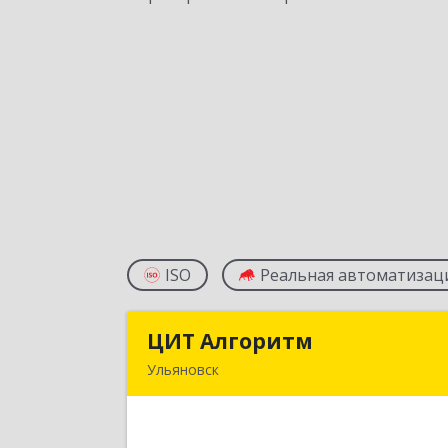
ISO
Реальная автоматизац
ЦИТ Алгоритм
ЦИТ Алгорит
Ульяновск
432017, Ульяновская обл, Ульяновск г
Кузнецова ул, дом № 20, оф.3