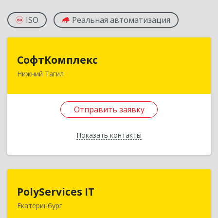
ISO
Реальная автоматизация
СофтКомплекс
СофтКомплекс
Нижний Тагил
622016, Свердловская обл, Нижний Тагил г,
Ермака ул, дом № 40, кв.20
Отправить заявку
Подробнее
Отправить заявку
Показать контакты
Назад
PolyServices IT
PolyServices IT
Екатеринбург
620137, Свердловская обл, Екатеринбург г,