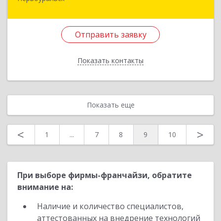
623101, Свердловская обл, г.о. Первоуральск,
Первоуральск г, Космонавтов пр-кт, дом № 3А,
кв.124
Отправить заявку
Подробнее
Показать контакты
Отправить заявку
Назад
Показать еще
<
>
1
...
7
8
9
10
При выборе фирмы-франчайзи, обратите
внимание на:
Наличие и количество специалистов,
аттестованных на внедрение технологий