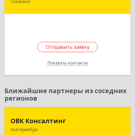
Снежинск
456773, Челябинская обл, Снежинск г,
Захаренкова ул, дом № 1
Подробнее
Отправить заявку
Отправить заявку
Показать контакты
Назад
Ближайшие партнеры из соседних
регионов
ОВК Консалтинг
ОВК Консалтинг
Екатеринбург
620061, Свердловская обл, Екатеринбург г, Алая