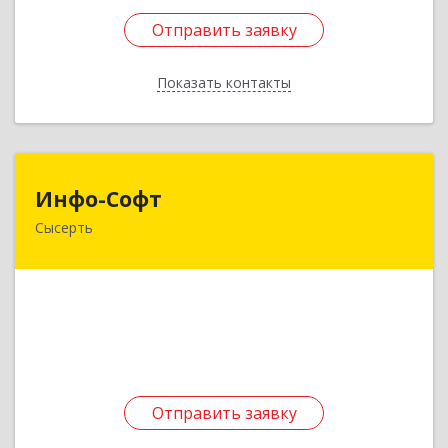
Отправить заявку
Отправить заявку
Показать контакты
Назад
Инфо-Софт
Инфо-Софт
Сысерть
624021, Свердловская обл, Сысерть г, Коммуны
ул, дом № 39, кв.13
Подробнее
Отправить заявку
Отправить заявку