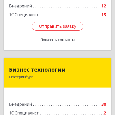
Внедрений
12
1С:Специалист
13
Отправить заявку
Отправить заявку
Показать контакты
Назад
Бизнес технологии
Бизнес технологии
Екатеринбург
620016, Свердловская обл, Екатеринбург г,
Краснолесья ул, дом № 14, корпус 5, кв.19
Подробнее
Внедрений
30
1С:Специалист
2