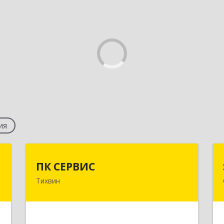
ия
e
ПК СЕРВИС
ПК СЕРВИС
Тихвин
,
187555, Ленинградская обл,
,
Тихвинский р-н, Тихвин г, 5 мкр, дом
4
№ 51а, кв.3