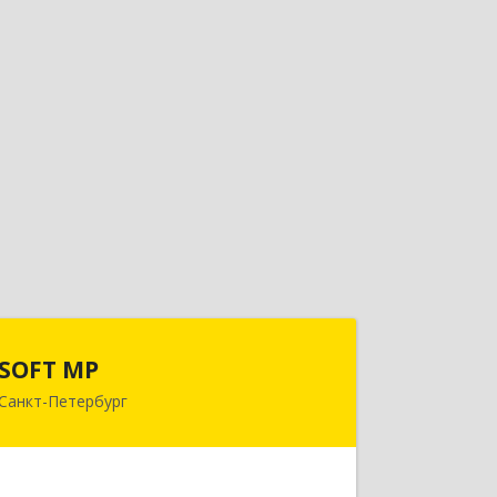
SOFT MP
SOFT MP
Санкт-Петербург
195067, Санкт-Петербург г,
Шафировский пр-кт, дом № 17,
литера О, оф.2