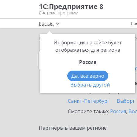
1С:Предприятие 8
Система программ
Россия
Пр
Главная
1С:Управление торговлей 8
Выбор пар
Информация на сайте будет
отображаться для региона
1С:Управление 
Россия
в Санкт-Петербу
Да, все верно
Ознакомьтесь с информацио
Выбрать другой
или внедрение продукта.
Санкт-Петербург
Выборг
Смотрите также:
Россия
,
Вол
Партнеры в вашем регионе: