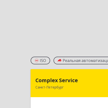
ISO
Реальная автоматизац
Complex Servic
Complex Service
Санкт-Петербург
197046, Санкт-Петербург г
Петровская наб, дом № 2, корпус 2
лит. Б, кв.1