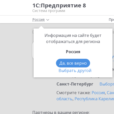
1С:Предприятие 8
Система программ
Россия
Пр
Главная
1С:Управление торговлей 8
Выбор пар
Информация на сайте будет
отображаться для региона
1С:Управление 
Россия
в Санкт-Петербу
Да, все верно
Ознакомьтесь с информацио
Выбрать другой
или внедрение продукта.
Санкт-Петербург
Выбор
Смотрите также:
Россия
,
Сан
область
,
Республика Карели
Партнеры в вашем регионе: