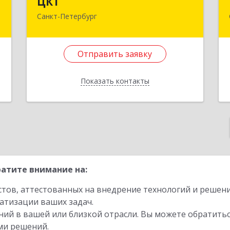
ЦКТ
о
Санкт-Петербург
191119, Санкт-Петербург г, Печатника
Григорьева ул, дом № 8, оф.104
я
8
Отправить заявку
Подробнее
е
Отправить заявку
Показать контакты
Назад
атите внимание на:
стов, аттестованных на внедрение технологий и решен
атизации ваших задач.
ий в вашей или близкой отрасли. Вы можете обратитьс
ми решений.