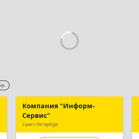
ия
й
Компания "Информ-
Компания "Информ-
ч
Сервис"
Сервис"
Санкт-Петербург
,
192007, Санкт-Петербург г, Курская ул,
,
дом № 21