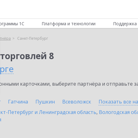
ограммы 1С
Платформа и технологии
Поддержка 
тнёра
Санкт-Петербург
торговлей 8
рге
нными карточками, выберите партнёра и отправьте за
г
Гатчина
Пушкин
Всеволожск
Показать все н
кт-Петербург и Ленинградская область
,
Вологодская об
я