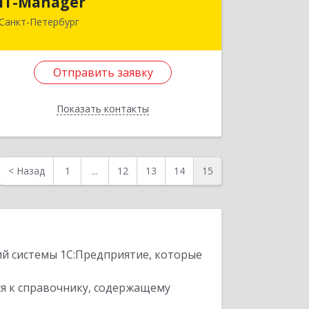
IT-Manager
Санкт-Петербург
196233, Санкт-Петербург г, Витебский
пр-кт, дом № 99, корпус 2, литера А,
кв.367
Отправить заявку
Подробнее
Показать контакты
Отправить заявку
Назад
<
Назад
1
...
12
13
14
15
ий системы 1С:Предприятие, которые
я к справочнику, содержащему