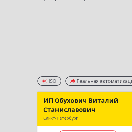
ISO
Реальная автоматизац
ИП Обухович Виталий
ИП Обухович Витали
Станиславович
Станиславови
Санкт-Петербург
192239, Санкт-Петербург г
Будапештская ул, дом № 43, корпус 1