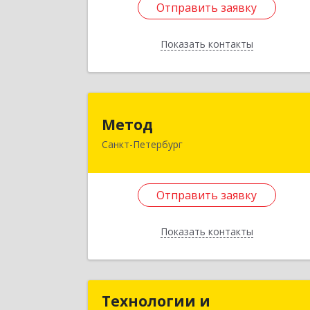
Отправить заявку
кв.9
Показать контакты
Подробне
Отправить заявку
Мето
Назад
Метод
Санкт-Петербург
195009, Санкт-Петербург г
Комсомола ул, дом № 16, кв.
Отправить заявку
Подробне
Отправить заявку
Показать контакты
Назад
Технологии и
Технологии 