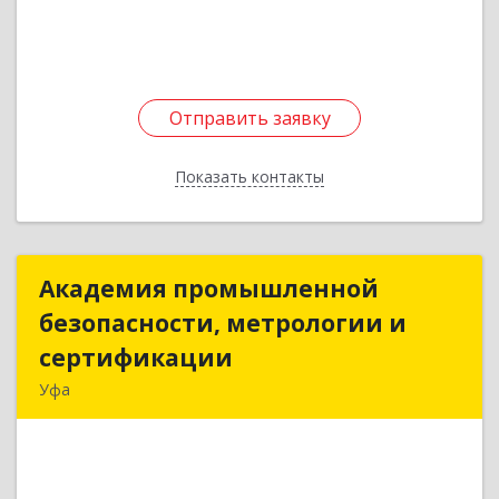
Подробнее
Отправить заявку
Отправить заявку
Показать контакты
Назад
Академия промышленной
Академия промышленной
безопасности, метрологии и
безопасности, метрологии и
сертификации
сертификации
Уфа
450078, Башкортостан Респ, Уфа г,
Революционная ул, дом № 154/1, кв.408
Подробнее