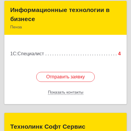
Информационные технологии в
Информационные технологии в
бизнесе
бизнесе
Пенза
440028, Пензенская обл, Пенза г, Победы пр-кт,
дом № 75а
1С:Специалист
4
Подробнее
Отправить заявку
Отправить заявку
Показать контакты
Назад
Технолинк Софт Сервис
Технолинк Софт Сервис