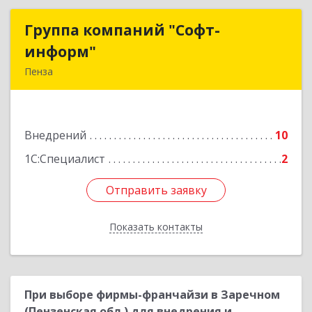
Группа компаний "Софт-
Группа компаний "Софт-
информ"
информ"
Пенза
440011, Пензенская обл, Пенза г, Победы пр-кт,
дом № 15, кв.63
Внедрений
10
Подробнее
1С:Специалист
2
Отправить заявку
Отправить заявку
Показать контакты
Назад
При выборе фирмы-франчайзи в Заречном
(Пензенская обл.) для внедрения и