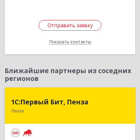
Подробнее
Отправить заявку
Отправить заявку
Показать контакты
Назад
Ближайшие партнеры из соседних
регионов
1С:Первый Бит, Пенза
1С:Первый Бит, Пенза
Пенза
440000, Пензенская обл, Пенза г, Московская
ул, дом № 15, пом.1
Подробнее