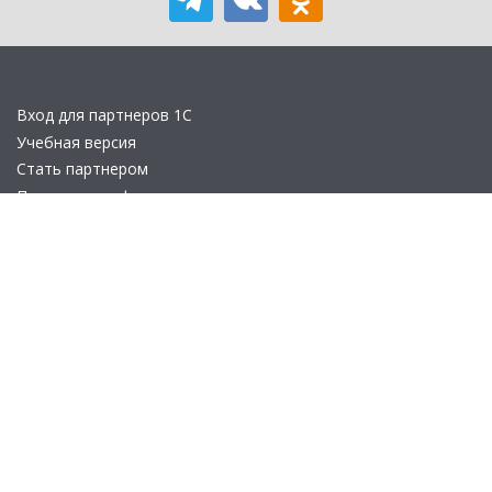
Вход для партнеров 1С
Учебная версия
Стать партнером
Политика конфиденциальности
Замечания по сайту
Другие сайты
Телефон:
+7 (495) 737-92-57
Email:
site_v8@1c.ru
Отдел продаж:
г. Москва
,
улица Селезнёвская, дом 21
© 2026 АО «Группа 1С» (правопреемник «1С»). Все права на сайт