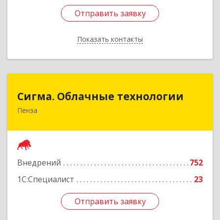
Отправить заявку
Отправить заявку
Показать контакты
Назад
Сигма. Облачные технологии
Сигма. Облачные технологии
Пенза
440052, Пензенская обл, Пенза г, Куйбышева ул,
дом № 34А, этаж 2
Подробнее
Внедрений
752
1С:Специалист
23
Отправить заявку
Отправить заявку