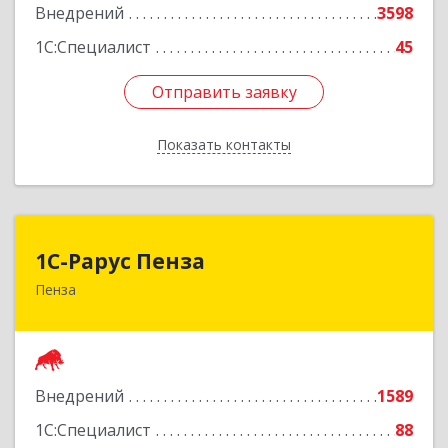
Внедрений
3598
1С:Специалист
45
Отправить заявку
Отправить заявку
Показать контакты
Назад
1С-Рарус Пенза
1С-Рарус Пенза
Пенза
440028, Пензенская обл, г.о. г.Пенза, Пенза г,
Леонова ул, дом № 10, пом.10
Подробнее
Внедрений
1589
1С:Специалист
88