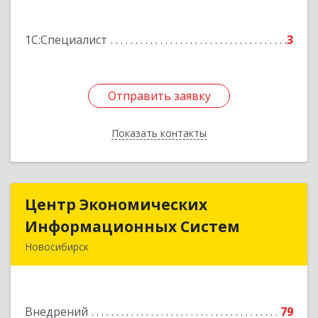
Подробнее
1С:Специалист
3
Отправить заявку
Отправить заявку
Показать контакты
Назад
Центр Экономических
Центр Экономических
Информационных Систем
Информационных Систем
Новосибирск
630084, Новосибирская обл, Новосибирск г,
Новая Заря ул, дом № 2а, оф.605
Внедрений
79
Подробнее