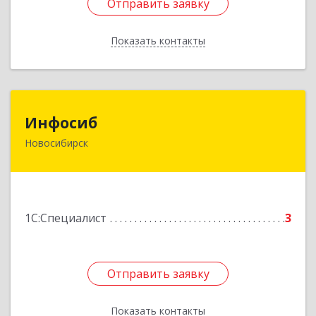
Отправить заявку
Отправить заявку
Показать контакты
Назад
Инфосиб
Инфосиб
Новосибирск
630083, Новосибирская обл, Новосибирск г,
Большевистская ул, дом № 177, оф.222
Подробнее
1С:Специалист
3
Отправить заявку
Отправить заявку
Показать контакты
Назад