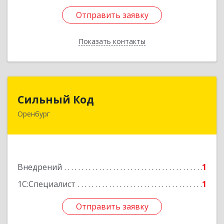
Отправить заявку
Отправить заявку
Показать контакты
Назад
Сильный Код
Сильный Код
Оренбург
460048, Оренбургская обл, Оренбург г,
Фронтовиков ул, дом № 22
Подробнее
Внедрений
1
1С:Специалист
1
Отправить заявку
Отправить заявку