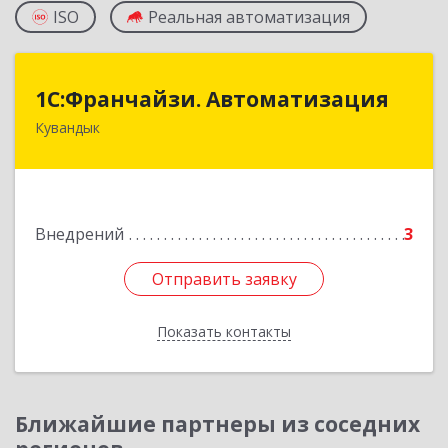
ISO
Реальная автоматизация
1С:Франчайзи. Автоматизация
1С:Франчайзи. Автоматизация
Кувандык
462220, Оренбургская обл, Кувандыкский р-н,
Кувандык г, Советская ул, дом № 10
Подробнее
Внедрений
3
Отправить заявку
Отправить заявку
Показать контакты
Назад
Ближайшие партнеры из соседних