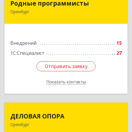
Родные программисты
Оренбург
460048, Оренбургская обл, Оренбург г,
Автоматики проезд, дом № 17, ком.8
Подробнее
Внедрений
15
1С:Специалист
27
Отправить заявку
Отправить заявку
Показать контакты
Назад
ДЕЛОВАЯ ОПОРА
ДЕЛОВАЯ ОПОРА
Оренбург
460048, Оренбургская обл, Оренбург г,