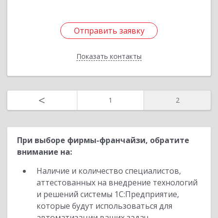
Отправить заявку
Отправить заявку
Показать контакты
Назад
<
1
2
При выборе фирмы-франчайзи, обратите
внимание на:
Наличие и количество специалистов,
аттестованных на внедрение технологий
и решений системы 1С:Предприятие,
которые будут использоваться для
автоматизации ваших задач.