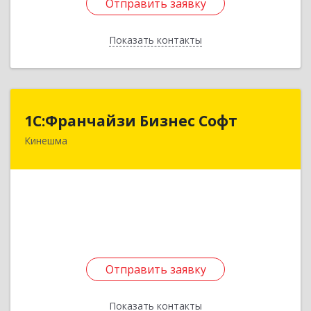
Отправить заявку
Отправить заявку
Показать контакты
Назад
1С:Франчайзи Бизнес Софт
1С:Франчайзи Бизнес Софт
Кинешма
155800, Ивановская обл, Кинешма г, Жуковская
ул, дом № 10
Подробнее
Отправить заявку
Отправить заявку
Показать контакты
Назад