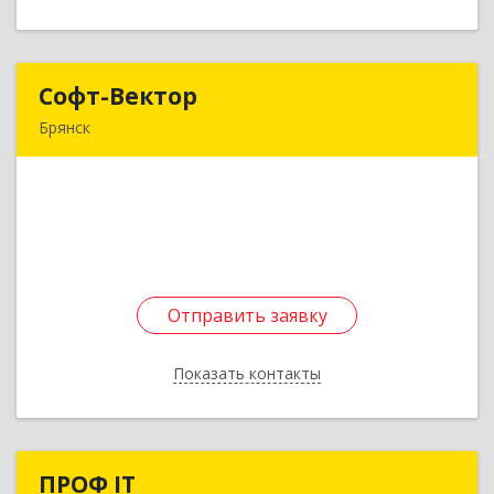
Софт-Вектор
Софт-Вектор
Брянск
241035, Брянская обл, Брянск г, Московский
мкр, дом № 52, кв.44
Подробнее
Отправить заявку
Отправить заявку
Показать контакты
Назад
ПРОФ IT
ПРОФ IT