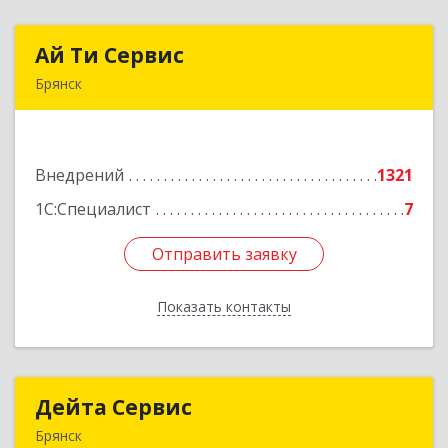
Ай Ти Сервис
Ай Ти Сервис
Брянск
241035, Брянская обл, Брянск г, Брянской
Пролетарской Дивизии ул, дом № 9
Внедрений
1321
Подробнее
1С:Специалист
7
Отправить заявку
Отправить заявку
Показать контакты
Назад
Дейта Сервис
Дейта Сервис
Брянск