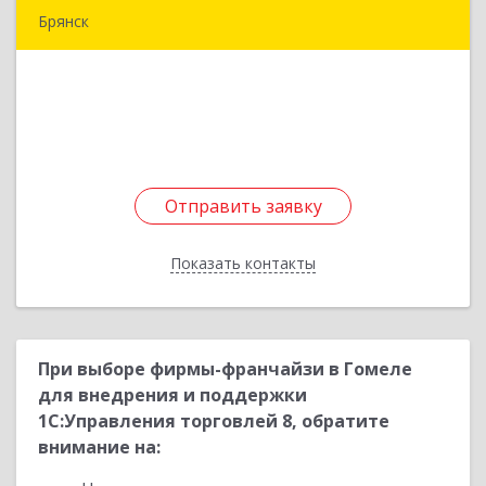
Брянск
241013, Брянская обл, Брянск г, Болховская ул,
дом № 73, оф.8
Подробнее
Отправить заявку
Отправить заявку
Показать контакты
Назад
При выборе фирмы-франчайзи в Гомеле
для внедрения и поддержки
1С:Управления торговлей 8, обратите
внимание на: