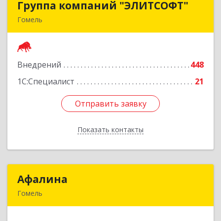
Группа компаний "ЭЛИТСОФТ"
Группа компаний "ЭЛИТСОФТ"
Гомель
246015. Республика Беларусь, г.Гомель, ул.
Лепешинского, 9Б
Внедрений
448
Подробнее
1С:Специалист
21
Отправить заявку
Отправить заявку
Показать контакты
Назад
Афалина
Афалина
Гомель
246008, Республика Беларусь, г.Гомель,
ул.Барыкина, 149