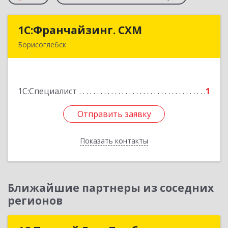
1С:Франчайзинг. СХМ
1С:Франчайзинг. СХМ
Борисоглебск
397165, Воронежская обл, Борисоглебский р-н,
Борисоглебск г, Матросовская ул, дом № 127
1С:Специалист
1
Подробнее
Отправить заявку
Отправить заявку
Показать контакты
Назад
Ближайшие партнеры из соседних
регионов