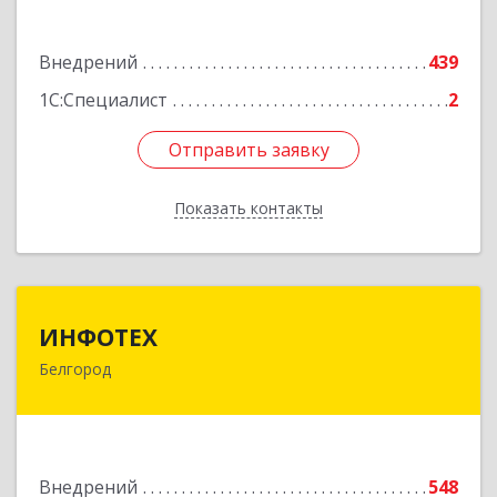
Подробнее
Внедрений
439
1С:Специалист
2
Отправить заявку
Отправить заявку
Показать контакты
Назад
ИНФОТЕХ
ИНФОТЕХ
Белгород
308012, Белгородская обл, Белгород г,
Костюкова ул, дом № 36-Г
Подробнее
Внедрений
548