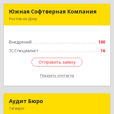
Южная Софтверная Компания
Южная Софтверная Компания
Ростов-на-Дону
344116, Ростовская обл, Ростов-на-Дону г, 2-я
Володарского ул, Здание № 76, оф.203
Внедрений
100
Подробнее
1С:Специалист
16
Отправить заявку
Отправить заявку
Показать контакты
Назад
Аудит Бюро
Аудит Бюро
Таганрог
347900, Ростовская обл, Таганрог г,