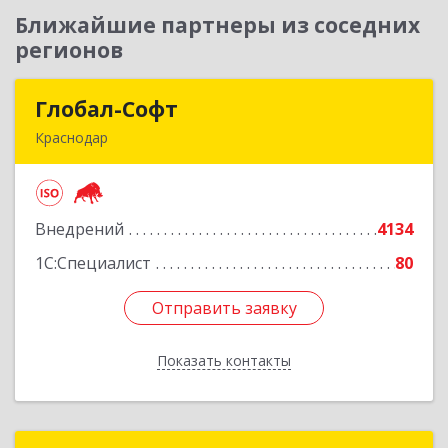
Ближайшие партнеры из соседних
регионов
Глобал-Софт
Глобал-Софт
Краснодар
350018, Краснодарский край, Краснодар г,
Сормовская ул, дом № 7
Внедрений
4134
Подробнее
1С:Специалист
80
Отправить заявку
Отправить заявку
Показать контакты
Назад