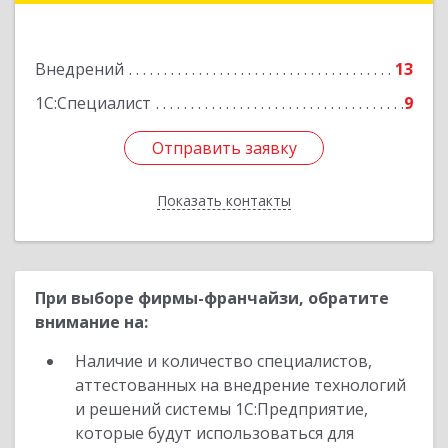
Лермонтовский пер, дом № 7 "А"
Внедрений
13
Подробнее
1С:Специалист
9
Отправить заявку
Отправить заявку
Показать контакты
Назад
При выборе фирмы-франчайзи, обратите
внимание на:
Наличие и количество специалистов,
аттестованных на внедрение технологий
и решений системы 1С:Предприятие,
которые будут использоваться для