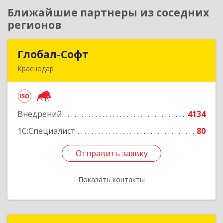
Ближайшие партнеры из соседних
регионов
Глобал-Софт
Глобал-Софт
Краснодар
350018, Краснодарский край, Краснодар г,
Сормовская ул, дом № 7
Внедрений
4134
Подробнее
1С:Специалист
80
Отправить заявку
Отправить заявку
Показать контакты
Назад