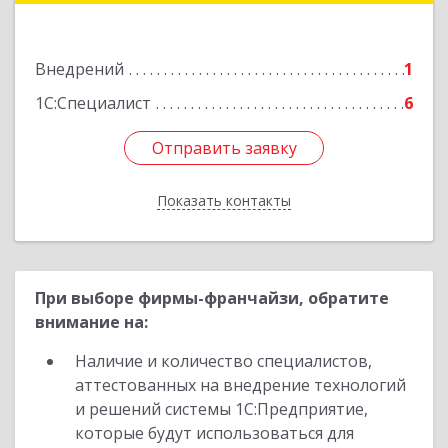
Московская ул, дом № 84
Внедрений
1
Подробнее
1С:Специалист
6
Отправить заявку
Отправить заявку
Показать контакты
Назад
При выборе фирмы-франчайзи, обратите
внимание на:
Наличие и количество специалистов,
аттестованных на внедрение технологий
и решений системы 1С:Предприятие,
которые будут использоваться для