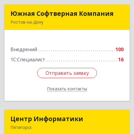
Южная Софтверная Компания
Южная Софтверная Компания
Ростов-на-Дону
344116, Ростовская обл, Ростов-на-Дону г, 2-я
Володарского ул, Здание № 76, оф.203
Внедрений
100
Подробнее
1С:Специалист
16
Отправить заявку
Отправить заявку
Показать контакты
Назад
Центр Информатики
Центр Информатики
Пятигорск
357500, Ставропольский край, Пятигорск г,