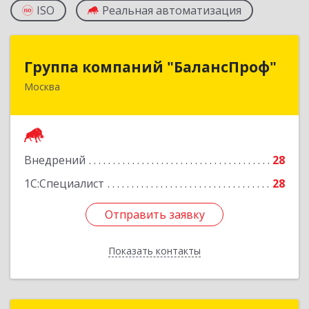
ISO
Реальная автоматизация
Группа компаний "БалансПроф"
Группа компаний "БалансПроф"
Москва
127238, Москва г, Локомотивный проезд, дом
№ 21, строение 5, оф.702
Подробнее
Внедрений
28
1С:Специалист
28
Отправить заявку
Отправить заявку
Показать контакты
Назад