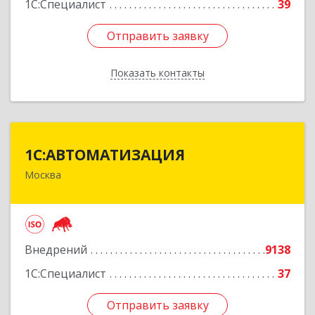
1С:Специалист
39
Отправить заявку
Отправить заявку
Показать контакты
Назад
1С:АВТОМАТИЗАЦИЯ
1С:АВТОМАТИЗАЦИЯ
Москва
111024, Москва г, Энтузиастов 1-я ул, дом №
12А
Подробнее
Внедрений
9138
1С:Специалист
37
Отправить заявку
Отправить заявку