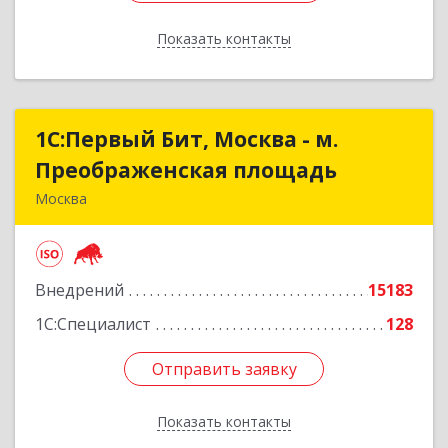
Показать контакты
Назад
1С:Первый Бит, Москва - м.
1С:Первый Бит, Москва - м.
Преображенская площадь
Преображенская площадь
Москва
107076, Москва г, Краснобогатырская ул, дом №
89, строение 1, пом.66
Внедрений
15183
Подробнее
1С:Специалист
128
Отправить заявку
Отправить заявку
Показать контакты
Назад