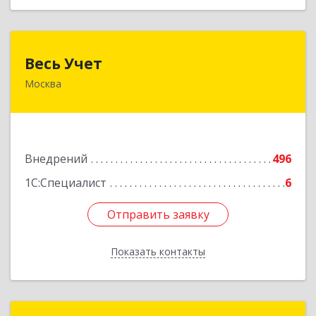
Весь Учет
Весь Учет
Москва
109004, Москва г, Николоямская ул, дом № 52,
строение 2
Подробнее
Внедрений
496
1С:Специалист
6
Отправить заявку
Отправить заявку
Показать контакты
Назад