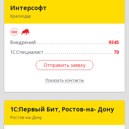
Интерсофт
Интерсофт
Краснодар
350020, Краснодарский край, Краснодар г,
Рашпилевская ул, дом № 179/1, оф.618
Внедрений
9345
Подробнее
1С:Специалист
70
Отправить заявку
Отправить заявку
Показать контакты
Назад
1С:Первый Бит, Ростов-на- Дону
1С:Первый Бит, Ростов-на- Дону
Ростов-на-Дону
344091, Ростовская обл, Ростов-на-Дону г,