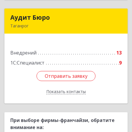
Аудит Бюро
Аудит Бюро
Таганрог
347900, Ростовская обл, Таганрог г,
Лермонтовский пер, дом № 7 "А"
Внедрений
13
Подробнее
1С:Специалист
9
Отправить заявку
Отправить заявку
Показать контакты
Назад
При выборе фирмы-франчайзи, обратите
внимание на: