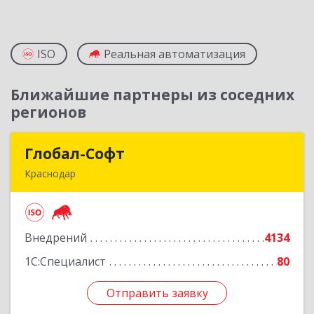
ISO
Реальная автоматизация
Ближайшие партнеры из соседних
регионов
Глобал-Софт
Глобал-Софт
Краснодар
350018, Краснодарский край, Краснодар г,
Сормовская ул, дом № 7
Внедрений
4134
Подробнее
1С:Специалист
80
Отправить заявку
Отправить заявку