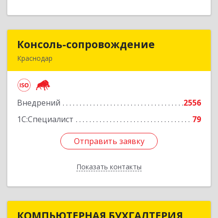
Консоль-сопровождение
Консоль-сопровождение
Краснодар
350051, Краснодарский край, Краснодар г,
Дзержинского ул, дом № 38/1
Внедрений
2556
Подробнее
1С:Специалист
79
Отправить заявку
Отправить заявку
Показать контакты
Назад
КОМПЬЮТЕРНАЯ БУХГАЛТЕРИЯ
КОМПЬЮТЕРНАЯ БУХГАЛТЕРИЯ