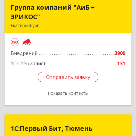
Группа компаний "АиБ +
Группа компаний "АиБ +
ЭРИКОС"
ЭРИКОС"
Екатеринбург
620075, Свердловская обл, Екатеринбург г,
Луначарского ул, дом № 81, оф.1008
Внедрений
3909
Подробнее
1С:Специалист
131
Отправить заявку
Отправить заявку
Показать контакты
Назад
1С:Первый Бит, Тюмень
1С:Первый Бит, Тюмень