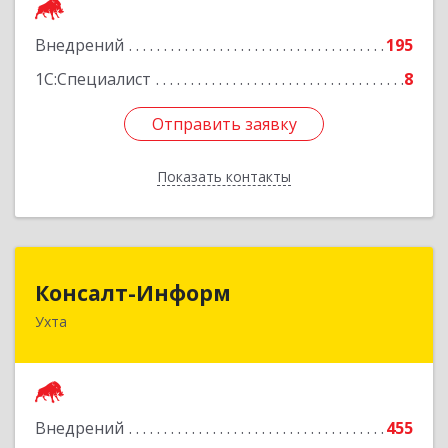
Подробнее
Внедрений
195
1С:Специалист
8
Отправить заявку
Отправить заявку
Показать контакты
Назад
Консалт-Информ
Консалт-Информ
Ухта
169300, Коми Респ, Ухта г, Строителей пр-д 1, 2
под.,6 этаж
Подробнее
Внедрений
455