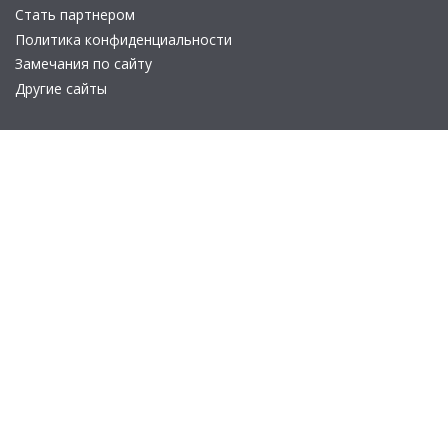
Стать партнером
Политика конфиденциальности
Замечания по сайту
Другие сайты
Телефон:
+7 (495) 737-92-57
Email:
site_v8@1c.ru
Отдел продаж:
г. Москва
,
улица Селезнёвская, дом 21
© 2026 АО «Группа 1С» (правопреемник «1С»). Все права на сайт
защищены
© 2011- 2026 ООО «1С-Софт» (
о компании
).
Исключительное право на технологическую платформу
«1С:Предприятие 8» и типовые конфигурации программных
продуктов системы «1С:Предприятие 8», представленные на
этом сайте, принадлежит ООО «1С-Софт» - 100% дочерней