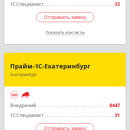
1С:Специалист
32
Отправить заявку
Отправить заявку
Показать контакты
Назад
Прайм-1С-Екатеринбург
Прайм-1С-Екатеринбург
Екатеринбург
620142, Свердловская обл, Екатеринбург г, 8
Марта ул, дом № 49, оф.609
Подробнее
Внедрений
8447
1С:Специалист
31
Отправить заявку
Отправить заявку