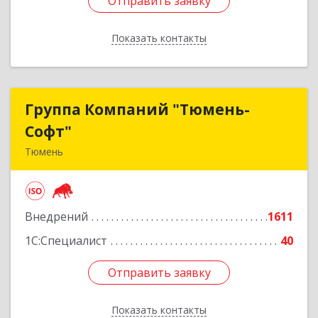
Отправить заявку
Отправить заявку
Показать контакты
Назад
Группа Компаний "Тюмень-
Группа Компаний "Тюмень-
Софт"
Софт"
Тюмень
625048, Тюменская обл, Тюмень г, Салтыкова-
Щедрина ул, дом № 44/4
Внедрений
1611
Подробнее
1С:Специалист
40
Отправить заявку
Отправить заявку
Показать контакты
Назад