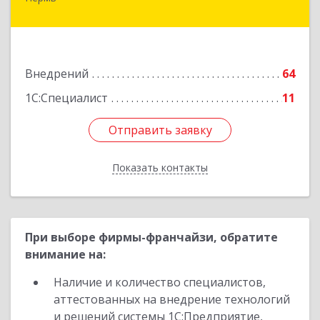
614000, Пермский край, Пермь г, Куйбышева
ул, дом № 2, оф.23
Подробнее
Внедрений
64
1С:Специалист
11
Отправить заявку
Отправить заявку
Показать контакты
Назад
При выборе фирмы-франчайзи, обратите
внимание на:
Наличие и количество специалистов,
аттестованных на внедрение технологий
и решений системы 1С:Предприятие,