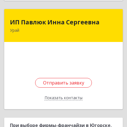
ИП Павлюк Инна Сергеевна
ИП Павлюк Инна Сергеевна
Урай
628284, Ханты-Мансийский Автономный округ
- Югра АО, Урай г, Аэропорт мкр, дом № 29
Подробнее
Отправить заявку
Отправить заявку
Показать контакты
Назад
При выборе фирмы-франчайзи в Югорске,