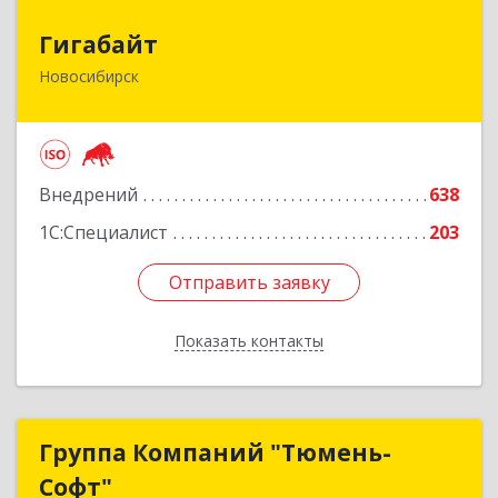
Гигабайт
Гигабайт
Новосибирск
630099, Новосибирская обл, Новосибирск г,
Ядринцевская ул, дом № 68/1, этаж 4
Подробнее
Внедрений
638
1С:Специалист
203
Отправить заявку
Отправить заявку
Показать контакты
Назад
Группа Компаний "Тюмень-
Группа Компаний "Тюмень-
Софт"
Софт"