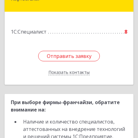
628303, Ханты-Мансийский Автономный округ
- Югра АО, Нефтеюганск г, 6-й мкр, дом № 3,
кв.175
Подробнее
1С:Специалист
8
Отправить заявку
Отправить заявку
Показать контакты
Назад
При выборе фирмы-франчайзи, обратите
внимание на:
Наличие и количество специалистов,
аттестованных на внедрение технологий
и решений системы 1С:Предприятие,