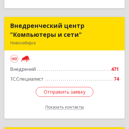
Внедренческий центр
Внедренческий центр
"Компьютеры и сети"
"Компьютеры и сети"
Новосибирск
630075, Новосибирская обл, Новосибирск г,
Залесского, дом № 5/1, оф.711
Внедрений
471
Подробнее
1С:Специалист
74
Отправить заявку
Отправить заявку
Показать контакты
Назад