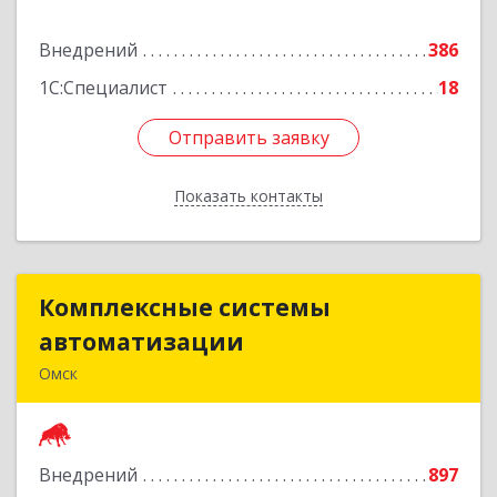
Подробнее
Внедрений
386
1С:Специалист
18
Отправить заявку
Отправить заявку
Показать контакты
Назад
Комплексные системы
Комплексные системы
автоматизации
автоматизации
Омск
644050, Омская обл, Омск г, Химиков ул, дом №
17, оф.7
Внедрений
897
Подробнее