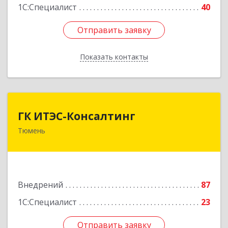
1С:Специалист
40
Отправить заявку
Отправить заявку
Показать контакты
Назад
ГК ИТЭС-Консалтинг
ГК ИТЭС-Консалтинг
Тюмень
625032, Тюменская обл, Тюмень г,
Черниговская ул, дом № 5, корпус 2, кв.710
Подробнее
Внедрений
87
1С:Специалист
23
Отправить заявку
Отправить заявку