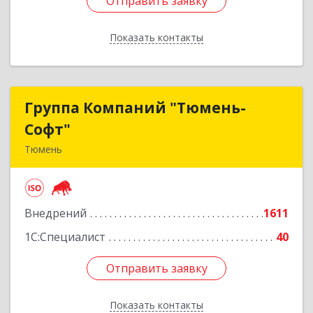
Отправить заявку
Отправить заявку
Показать контакты
Назад
Группа Компаний "Тюмень-
Группа Компаний "Тюмень-
Софт"
Софт"
Тюмень
625048, Тюменская обл, Тюмень г, Салтыкова-
Щедрина ул, дом № 44/4
Внедрений
1611
Подробнее
1С:Специалист
40
Отправить заявку
Отправить заявку
Показать контакты
Назад