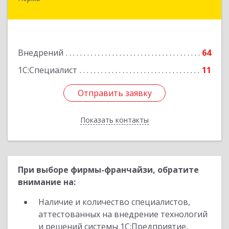
614000, Пермский край, Пермь г, Куйбышева
ул, дом № 2, оф.23
Подробнее
Внедрений
64
1С:Специалист
11
Отправить заявку
Отправить заявку
Показать контакты
Назад
При выборе фирмы-франчайзи, обратите
внимание на:
Наличие и количество специалистов,
аттестованных на внедрение технологий
и решений системы 1С:Предприятие,