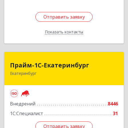
Отправить заявку
Отправить заявку
Показать контакты
Назад
Прайм-1С-Екатеринбург
Прайм-1С-Екатеринбург
Екатеринбург
620142, Свердловская обл, Екатеринбург г, 8
Марта ул, дом № 49, оф.609
Подробнее
Внедрений
8446
1С:Специалист
31
Отправить заявку
Отправить заявку