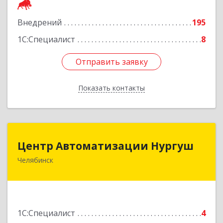
Подробнее
Внедрений
195
1С:Специалист
8
Отправить заявку
Отправить заявку
Показать контакты
Назад
Центр Автоматизации Нургуш
Центр Автоматизации Нургуш
Челябинск
454008, Челябинская обл, Челябинск г,
Каслинская ул, дом № 36-2
Подробнее
1С:Специалист
4