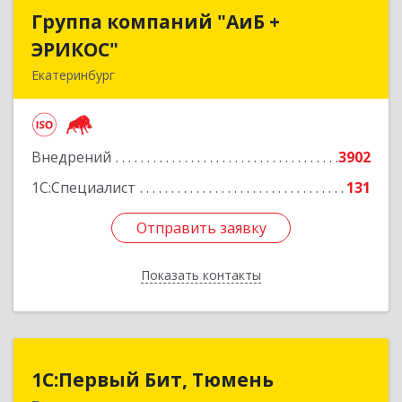
Группа компаний "АиБ +
Группа компаний "АиБ +
ЭРИКОС"
ЭРИКОС"
Екатеринбург
620075, Свердловская обл, Екатеринбург г,
Луначарского ул, дом № 81, оф.1008
Внедрений
3902
Подробнее
1С:Специалист
131
Отправить заявку
Отправить заявку
Показать контакты
Назад
1С:Первый Бит, Тюмень
1С:Первый Бит, Тюмень