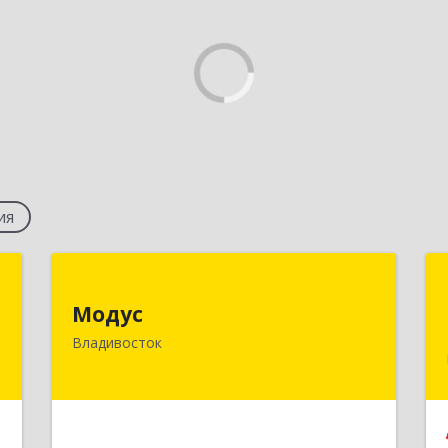
ия
ы
Модус
Модус
,
690034, Приморский край,
Владивосток
м
Владивосток г, Фадеева ул, дом № 10,
6
каб.308
е
Подробнее