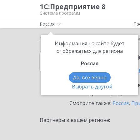
1С:Предприятие 8
Система программ
Россия
Пр
Главная
1С:Зарплата и кадры государственного у
Информация на сайте будет
отображаться для региона
1С:Зарплата и 
Россия
во Владивосток
Да, все верно
Ознакомьтесь с информацио
Выбрать другой
или внедрение продукта.
Смотрите также:
Россия
,
Пр
Партнеры в вашем регионе: