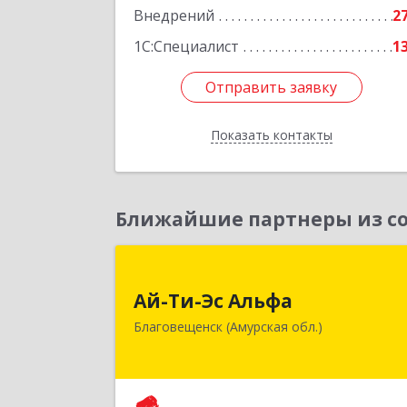
Внедрений
2
1С:Специалист
1
Отправить заявку
Отправить заявку
Показать контакты
Назад
Ближайшие партнеры из со
Ай-Ти-Эс Альф
Ай-Ти-Эс Альфа
675000, Амурская обл, Благовещенс
Благовещенск (Амурская обл.)
г, Зейская ул, дом № 134, оф.51
Подробне