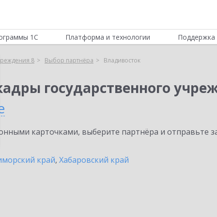
ограммы 1С
Платформа и технологии
Поддержка 
чреждения 8
Выбор партнёра
Владивосток
кадры государственного учре
е
нными карточками, выберите партнёра и отправьте за
иморский край
,
Хабаровский край