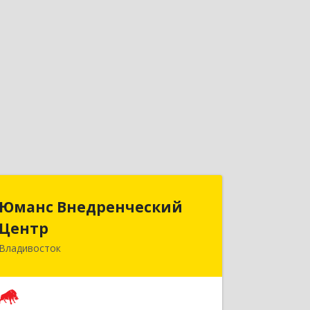
Юманс Внедренческий
Юманс Внедренческий
Центр
Центр
Владивосток
690014, Приморский край,
Владивосток г, Некрасовская ул, дом
№ 48а