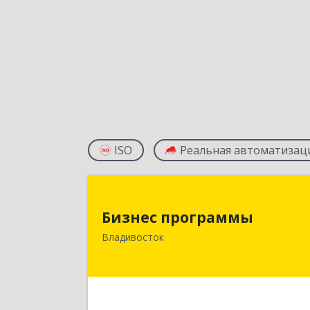
ISO
Реальная автоматизац
Бизнес программ
Бизнес программы
690001, Приморский край
Владивосток
Владивосток г, Маньчжурская ул, до
№ 7
Подробне