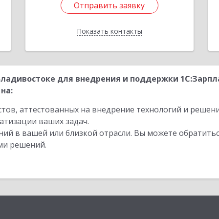
Отправить заявку
Отправить заявку
Показать контакты
Назад
ладивостоке для внедрения и поддержки 1С:Зарпла
на:
стов, аттестованных на внедрение технологий и решен
атизации ваших задач.
ий в вашей или близкой отрасли. Вы можете обратитьс
ми решений.