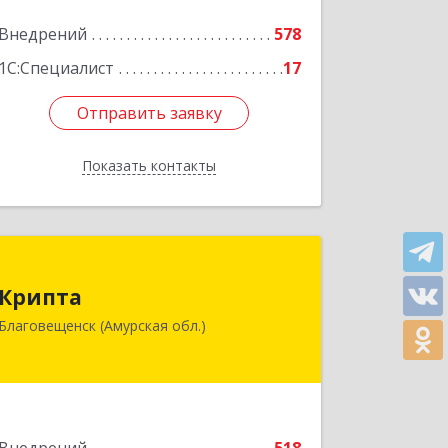
Подробнее
Внедрений
578
1С:Специалист
17
Отправить заявку
Отправить заявку
Показать контакты
Назад
Крипта
Крипта
675000, Амурская обл, Благовещенск
Благовещенск (Амурская обл.)
г, Амурская ул, дом № 236, оф.7-8
Подробнее