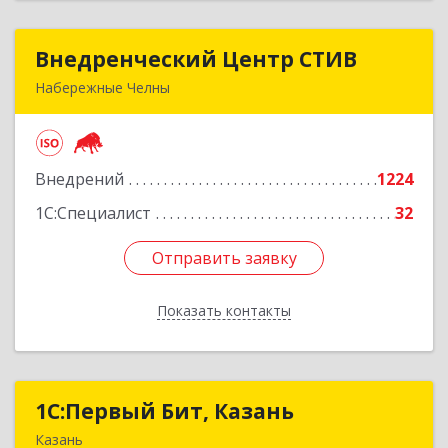
Внедренческий Центр СТИВ
Внедренческий Центр СТИВ
Набережные Челны
423821, Татарстан Респ, Набережные Челны г,
Автозаводский пр-кт, дом № 37Е, корпус 5Н,
оф.1
Внедрений
1224
Подробнее
1С:Специалист
32
Отправить заявку
Отправить заявку
Показать контакты
Назад
1С:Первый Бит, Казань
1С:Первый Бит, Казань
Казань