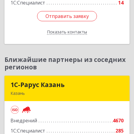
Подробнее
1С:Специалист
14
Отправить заявку
Отправить заявку
Показать контакты
Назад
Ближайшие партнеры из соседних
регионов
1С-Рарус Казань
1С-Рарус Казань
Казань
420088, Татарстан Респ, Казань г, Победы пр-
кт, дом № 159
Внедрений
4670
Подробнее
1С:Специалист
285