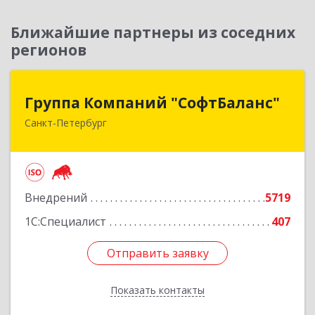
Ближайшие партнеры из соседних
регионов
Группа Компаний "СофтБаланс"
Группа Компаний "СофтБаланс"
Санкт-Петербург
195112, Санкт-Петербург г, Заневский пр-кт,
дом № 30, корпус 2, литера А
Подробнее
Внедрений
5719
1С:Специалист
407
Отправить заявку
Отправить заявку
Показать контакты
Назад