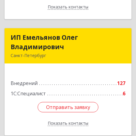
Показать контакты
Назад
ИП Емельянов Олег
ИП Емельянов Олег
Владимирович
Владимирович
Санкт-Петербург
197372, Санкт-Петербург г, Авиаконструкторов
пр-кт, дом № 3, корпус 2, кв.283
Внедрений
127
Подробнее
1С:Специалист
6
Отправить заявку
Отправить заявку
Показать контакты
Назад