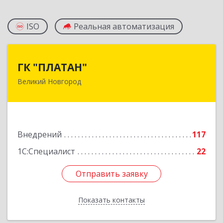
ISO
Реальная автоматизация
ГК "ПЛАТАН"
ГК "ПЛАТАН"
Великий Новгород
173003, Новгородская обл, Великий Новгород
г, Большая Санкт-Петербургская ул, дом № 80,
оф.17
Подробнее
Внедрений
117
1С:Специалист
22
Отправить заявку
Отправить заявку
Показать контакты
Назад