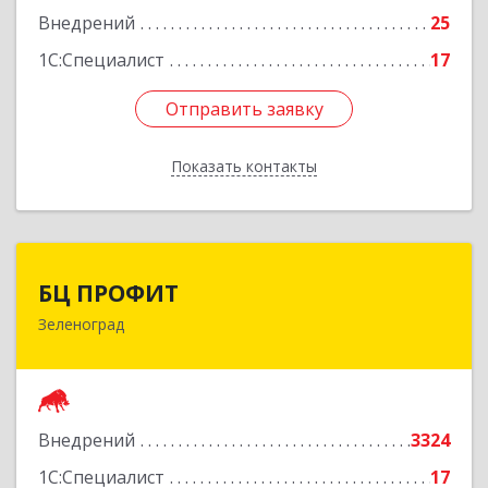
Внедрений
25
1С:Специалист
17
Отправить заявку
Отправить заявку
Показать контакты
Назад
БЦ ПРОФИТ
БЦ ПРОФИТ
Зеленоград
124482, Москва г, Зеленоград г, корпус 340,
этаж 1, пом.Х, ком.1-5
Подробнее
Внедрений
3324
1С:Специалист
17