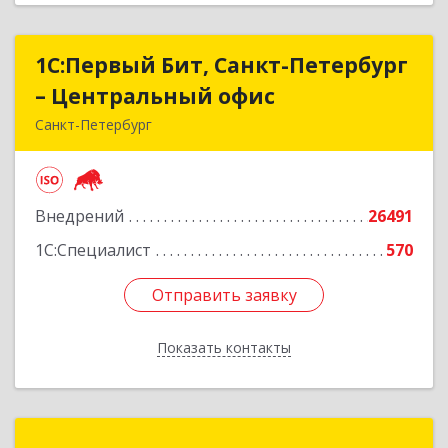
1С:Первый Бит, Санкт-Петербург
1С:Первый Бит, Санкт-Петербург
– Центральный офис
– Центральный офис
Санкт-Петербург
г.Санкт-Петербург, Невский проспект, 10
Подробнее
Внедрений
26491
1С:Специалист
570
Отправить заявку
Отправить заявку
Показать контакты
Назад